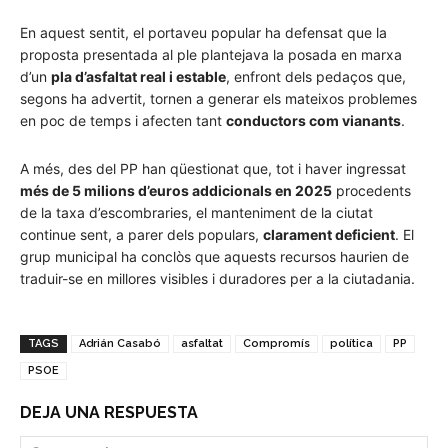
En aquest sentit, el portaveu popular ha defensat que la
proposta presentada al ple plantejava la posada en marxa
d’un
pla d’asfaltat real i estable
, enfront dels pedaços que,
segons ha advertit, tornen a generar els mateixos problemes
en poc de temps i afecten tant
conductors com vianants
.
A més, des del PP han qüestionat que, tot i haver ingressat
més de 5 milions d’euros addicionals en 2025
procedents
de la taxa d’escombraries, el manteniment de la ciutat
continue sent, a parer dels populars,
clarament deficient
. El
grup municipal ha conclòs que aquests recursos haurien de
traduir-se en millores visibles i duradores per a la ciutadania.
TAGS
Adrián Casabó
asfaltat
Compromís
política
PP
PSOE
DEJA UNA RESPUESTA