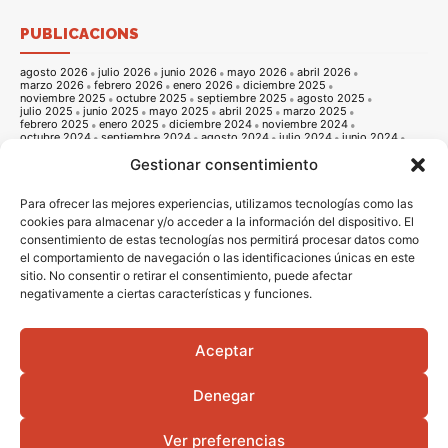
PUBLICACIONS
agosto 2026
julio 2026
junio 2026
mayo 2026
abril 2026
marzo 2026
febrero 2026
enero 2026
diciembre 2025
noviembre 2025
octubre 2025
septiembre 2025
agosto 2025
julio 2025
junio 2025
mayo 2025
abril 2025
marzo 2025
febrero 2025
enero 2025
diciembre 2024
noviembre 2024
octubre 2024
septiembre 2024
agosto 2024
julio 2024
junio 2024
mayo 2024
abril 2024
marzo 2024
febrero 2024
enero 2024
Gestionar consentimiento
diciembre 2023
noviembre 2023
octubre 2023
septiembre 2023
agosto 2023
julio 2023
junio 2023
mayo 2023
abril 2023
marzo 2023
febrero 2023
enero 2023
diciembre 2022
noviembre 2022
octubre 2022
septiembre 2022
agosto 2022
Para ofrecer las mejores experiencias, utilizamos tecnologías como las
julio 2022
junio 2022
mayo 2022
abril 2022
marzo 2022
cookies para almacenar y/o acceder a la información del dispositivo. El
febrero 2022
enero 2022
diciembre 2021
noviembre 2021
consentimiento de estas tecnologías nos permitirá procesar datos como
octubre 2021
septiembre 2021
agosto 2021
julio 2021
junio 2021
mayo 2021
abril 2021
marzo 2021
febrero 2021
enero 2021
el comportamiento de navegación o las identificaciones únicas en este
diciembre 2020
noviembre 2020
octubre 2020
septiembre 2020
sitio. No consentir o retirar el consentimiento, puede afectar
agosto 2020
julio 2020
junio 2020
mayo 2020
abril 2020
negativamente a ciertas características y funciones.
marzo 2020
febrero 2020
enero 2020
diciembre 2019
noviembre 2019
octubre 2019
septiembre 2019
agosto 2019
julio 2019
junio 2019
mayo 2019
abril 2019
marzo 2019
febrero 2019
enero 2019
diciembre 2018
noviembre 2018
octubre 2018
septiembre 2018
agosto 2018
julio 2018
junio 2018
mayo 2018
abril 2018
marzo 2018
Aceptar
febrero 2018
enero 2018
diciembre 2017
noviembre 2017
octubre 2017
septiembre 2017
agosto 2017
julio 2017
junio 2017
mayo 2017
abril 2017
marzo 2017
febrero 2017
enero 2017
diciembre 2016
Denegar
noviembre 2016
octubre 2016
septiembre 2016
agosto 2016
julio 2016
junio 2016
mayo 2016
abril 2016
Ver preferencias