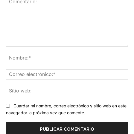
Comentario:
No
Co
ele
Sit
we
Guardar mi nombre, correo electrónico y sitio web en este
navegador la próxima vez que comente.