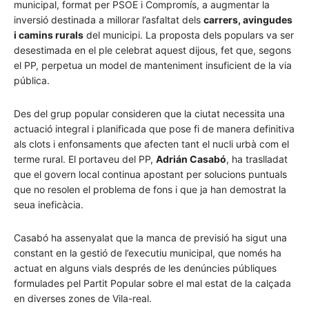
municipal, format per PSOE i Compromís, a augmentar la
inversió destinada a millorar l’asfaltat dels
carrers, avingudes
i camins rurals
del municipi. La proposta dels populars va ser
desestimada en el ple celebrat aquest dijous, fet que, segons
el PP, perpetua un model de manteniment insuficient de la via
pública.
Des del grup popular consideren que la ciutat necessita una
actuació integral i planificada que pose fi de manera definitiva
als clots i enfonsaments que afecten tant el nucli urbà com el
terme rural. El portaveu del PP,
Adrián Casabó
, ha traslladat
que el govern local continua apostant per solucions puntuals
que no resolen el problema de fons i que ja han demostrat la
seua ineficàcia.
Casabó ha assenyalat que la manca de previsió ha sigut una
constant en la gestió de l’executiu municipal, que només ha
actuat en alguns vials després de les denúncies públiques
formulades pel Partit Popular sobre el mal estat de la calçada
en diverses zones de Vila-real.