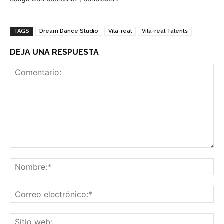
TAGS
Dream Dance Studio
Vila-real
Vila-real Talents
DEJA UNA RESPUESTA
Comentario:
No
Co
ele
Sit