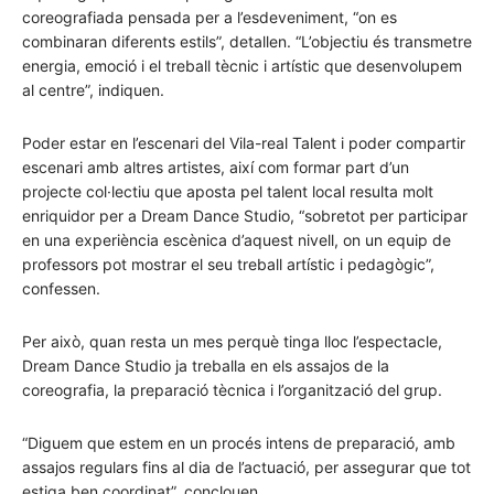
coreografiada pensada per a l’esdeveniment, “on es
combinaran diferents estils”, detallen. “L’objectiu és transmetre
energia, emoció i el treball tècnic i artístic que desenvolupem
al centre”, indiquen.
Poder estar en l’escenari del Vila-real Talent i poder compartir
escenari amb altres artistes, així com formar part d’un
projecte col·lectiu que aposta pel talent local resulta molt
enriquidor per a Dream Dance Studio, “sobretot per participar
en una experiència escènica d’aquest nivell, on un equip de
professors pot mostrar el seu treball artístic i pedagògic”,
confessen.
Per això, quan resta un mes perquè tinga lloc l’espectacle,
Dream Dance Studio ja treballa en els assajos de la
coreografia, la preparació tècnica i l’organització del grup.
“Diguem que estem en un procés intens de preparació, amb
assajos regulars fins al dia de l’actuació, per assegurar que tot
estiga ben coordinat”, conclouen.