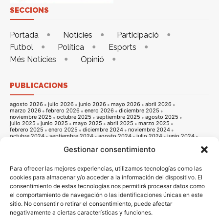
SECCIONS
Portada
Notícies
Participació
Futbol
Política
Esports
Més Notícies
Opinió
PUBLICACIONS
agosto 2026
julio 2026
junio 2026
mayo 2026
abril 2026
marzo 2026
febrero 2026
enero 2026
diciembre 2025
noviembre 2025
octubre 2025
septiembre 2025
agosto 2025
julio 2025
junio 2025
mayo 2025
abril 2025
marzo 2025
febrero 2025
enero 2025
diciembre 2024
noviembre 2024
octubre 2024
septiembre 2024
agosto 2024
julio 2024
junio 2024
mayo 2024
abril 2024
marzo 2024
febrero 2024
enero 2024
Gestionar consentimiento
diciembre 2023
noviembre 2023
octubre 2023
septiembre 2023
agosto 2023
julio 2023
junio 2023
mayo 2023
abril 2023
marzo 2023
febrero 2023
enero 2023
diciembre 2022
noviembre 2022
octubre 2022
septiembre 2022
agosto 2022
Para ofrecer las mejores experiencias, utilizamos tecnologías como las
julio 2022
junio 2022
mayo 2022
abril 2022
marzo 2022
cookies para almacenar y/o acceder a la información del dispositivo. El
febrero 2022
enero 2022
diciembre 2021
noviembre 2021
consentimiento de estas tecnologías nos permitirá procesar datos como
octubre 2021
septiembre 2021
agosto 2021
julio 2021
junio 2021
mayo 2021
abril 2021
marzo 2021
febrero 2021
enero 2021
el comportamiento de navegación o las identificaciones únicas en este
diciembre 2020
noviembre 2020
octubre 2020
septiembre 2020
sitio. No consentir o retirar el consentimiento, puede afectar
agosto 2020
julio 2020
junio 2020
mayo 2020
abril 2020
marzo 2020
febrero 2020
enero 2020
diciembre 2019
noviembre 2019
negativamente a ciertas características y funciones.
octubre 2019
septiembre 2019
agosto 2019
julio 2019
junio 2019