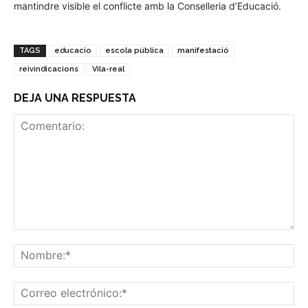
mantindre visible el conflicte amb la Conselleria d’Educació.
TAGS
educacio
escola pública
manifestació
reivindicacions
Vila-real
DEJA UNA RESPUESTA
Comentario:
No
Co
ele