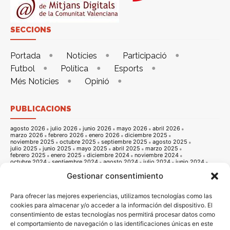
SECCIONS
Portada
Notícies
Participació
Futbol
Política
Esports
Més Notícies
Opinió
PUBLICACIONS
agosto 2026
julio 2026
junio 2026
mayo 2026
abril 2026
marzo 2026
febrero 2026
enero 2026
diciembre 2025
noviembre 2025
octubre 2025
septiembre 2025
agosto 2025
julio 2025
junio 2025
mayo 2025
abril 2025
marzo 2025
febrero 2025
enero 2025
diciembre 2024
noviembre 2024
octubre 2024
septiembre 2024
agosto 2024
julio 2024
junio 2024
mayo 2024
abril 2024
marzo 2024
febrero 2024
enero 2024
Gestionar consentimiento
diciembre 2023
noviembre 2023
octubre 2023
septiembre 2023
agosto 2023
julio 2023
junio 2023
mayo 2023
abril 2023
marzo 2023
febrero 2023
enero 2023
diciembre 2022
noviembre 2022
octubre 2022
septiembre 2022
agosto 2022
Para ofrecer las mejores experiencias, utilizamos tecnologías como las
julio 2022
junio 2022
mayo 2022
abril 2022
marzo 2022
cookies para almacenar y/o acceder a la información del dispositivo. El
febrero 2022
enero 2022
diciembre 2021
noviembre 2021
consentimiento de estas tecnologías nos permitirá procesar datos como
octubre 2021
septiembre 2021
agosto 2021
julio 2021
junio 2021
mayo 2021
abril 2021
marzo 2021
febrero 2021
enero 2021
el comportamiento de navegación o las identificaciones únicas en este
diciembre 2020
noviembre 2020
octubre 2020
septiembre 2020