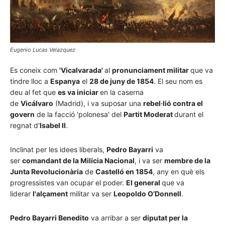
Eugenio Lucas Velazquez
Es coneix com
'Vicalvarada'
al
pronunciament militar
que va
tindre lloc a
Espanya
el
28 de juny de 1854
. El seu nom es
deu al fet que
es va iniciar
en la caserna
de
Vicálvaro
(Madrid), i va suposar una
rebel·lió contra el
govern
de la facció 'polonesa' del
Partit Moderat
durant el
regnat d'
Isabel II
.
Inclinat per les idees liberals,
Pedro Bayarri
va
ser
comandant de la Milícia Nacional
, i va ser
membre de la
Junta Revolucionària
de
Castelló en 1854
, any en què els
progressistes van ocupar el poder.
El general
que va
liderar
l'alçament
militar va ser
Leopoldo O’Donnell
.
Pedro Bayarri Benedito
va arribar a ser
diputat per la