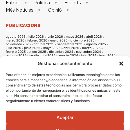
Futbol
Política
Esports
Més Notícies
Opinió
PUBLICACIONS
agosto 2026
julio 2026
junio 2026
mayo 2026
abril 2026
marzo 2026
febrero 2026
enero 2026
diciembre 2025
noviembre 2025
octubre 2025
septiembre 2025
agosto 2025
julio 2025
junio 2025
mayo 2025
abril 2025
marzo 2025
febrero 2025
enero 2025
diciembre 2024
noviembre 2024
octubre 2024
septiembre 2024
agosto 2024
julio 2024
junio 2024
mayo 2024
abril 2024
marzo 2024
febrero 2024
enero 2024
Gestionar consentimiento
diciembre 2023
noviembre 2023
octubre 2023
septiembre 2023
agosto 2023
julio 2023
junio 2023
mayo 2023
abril 2023
marzo 2023
febrero 2023
enero 2023
diciembre 2022
noviembre 2022
octubre 2022
septiembre 2022
agosto 2022
Para ofrecer las mejores experiencias, utilizamos tecnologías como las
julio 2022
junio 2022
mayo 2022
abril 2022
marzo 2022
cookies para almacenar y/o acceder a la información del dispositivo. El
febrero 2022
enero 2022
diciembre 2021
noviembre 2021
consentimiento de estas tecnologías nos permitirá procesar datos como
octubre 2021
septiembre 2021
agosto 2021
julio 2021
junio 2021
mayo 2021
abril 2021
marzo 2021
febrero 2021
enero 2021
el comportamiento de navegación o las identificaciones únicas en este
diciembre 2020
noviembre 2020
octubre 2020
septiembre 2020
sitio. No consentir o retirar el consentimiento, puede afectar
agosto 2020
julio 2020
junio 2020
mayo 2020
abril 2020
negativamente a ciertas características y funciones.
marzo 2020
febrero 2020
enero 2020
diciembre 2019
noviembre 2019
octubre 2019
septiembre 2019
agosto 2019
julio 2019
junio 2019
mayo 2019
abril 2019
marzo 2019
febrero 2019
enero 2019
diciembre 2018
noviembre 2018
octubre 2018
septiembre 2018
agosto 2018
julio 2018
junio 2018
mayo 2018
abril 2018
marzo 2018
Aceptar
febrero 2018
enero 2018
diciembre 2017
noviembre 2017
octubre 2017
septiembre 2017
agosto 2017
julio 2017
junio 2017
mayo 2017
abril 2017
marzo 2017
febrero 2017
enero 2017
diciembre 2016