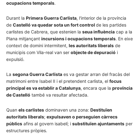
ocupacions temporals
.
Durant la
Primera Guerra Carlista
, l'interior de la província
de
Castelló va quedar sota un fort control
de les partides
carlistes de Cabrera, que estenien la
seua influència
cap a la
Plana mitjançant
incursions i ocupacions temporals
. En eixe
context de domini intermitent,
les autoritats liberals
de
municipis com Vila-real van ser
objecte de depuració
i
expulsió.
La
segona Guerra Carlista
es va gestar arran del fracàs del
matrimoni entre Isabel II i el pretendent carlista, el
focus
principal es va establir a Catalunya
, encara que la
província
de Castelló
també va resultar afectada.
Quan
els carlistes
dominaven una zona:
Destituïen
autoritats liberals
;
expulsaven o perseguien càrrecs
públics
afins al govern isabelí; i
substituïen ajuntaments
per
estructures pròpies.