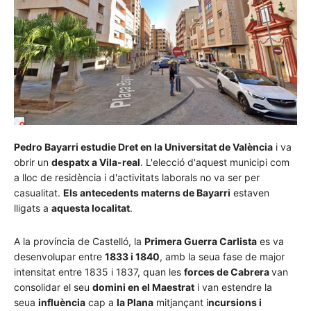
Pedro Bayarri estudie Dret en la Universitat de València
i va
obrir un
despatx a Vila-real
. L'elecció d'aquest municipi com
a lloc de residència i d'activitats laborals no va ser per
casualitat.
Els antecedents materns de Bayarri
estaven
lligats a
aquesta localitat
.
A la província de Castelló, la
Primera Guerra Carlista
es va
desenvolupar entre
1833 i 1840
, amb la seua fase de major
intensitat entre 1835 i 1837, quan les
forces de Cabrera
van
consolidar el seu
domini en el Maestrat
i van estendre la
seua
influència
cap a
la Plana
mitjançant i
ncursions i