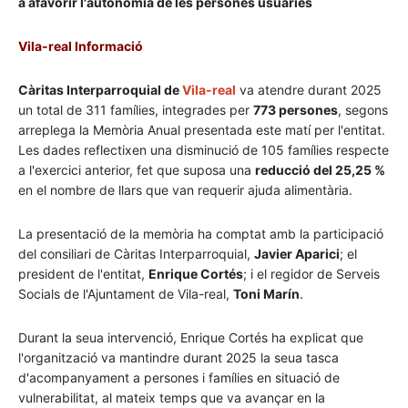
a afavorir l'autonomia de les persones usuàries
Vila-real Informació
Càritas Interparroquial de
Vila-real
va atendre durant 2025
un total de 311 famílies, integrades per
773 persones
, segons
arreplega la Memòria Anual presentada este matí per l'entitat.
Les dades reflectixen una disminució de 105 famílies respecte
a l'exercici anterior, fet que suposa una
reducció del 25,25 %
en el nombre de llars que van requerir ajuda alimentària.
La presentació de la memòria ha comptat amb la participació
del consiliari de Càritas Interparroquial,
Javier Aparici
; el
president de l'entitat,
Enrique Cortés
; i el regidor de Serveis
Socials de l'Ajuntament de Vila-real,
Toni Marín
.
Durant la seua intervenció, Enrique Cortés ha explicat que
l'organització va mantindre durant 2025 la seua tasca
d'acompanyament a persones i famílies en situació de
vulnerabilitat, al mateix temps que va avançar en la