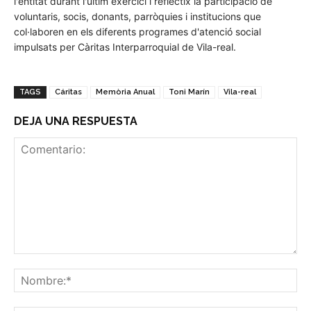
l'entitat durant l'últim exercici i reflectix la participació de
voluntaris, socis, donants, parròquies i institucions que
col·laboren en els diferents programes d'atenció social
impulsats per Càritas Interparroquial de Vila-real.
TAGS
Cáritas
Memòria Anual
Toni Marín
Vila-real
DEJA UNA RESPUESTA
Comentario:
No