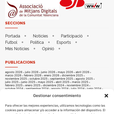
SECCIONS
Portada
Notícies
Participació
Futbol
Política
Esports
Més Notícies
Opinió
PUBLICACIONS
agosto 2026
julio 2026
junio 2026
mayo 2026
abril 2026
marzo 2026
febrero 2026
enero 2026
diciembre 2025
noviembre 2025
octubre 2025
septiembre 2025
agosto 2025
julio 2025
junio 2025
mayo 2025
abril 2025
marzo 2025
febrero 2025
enero 2025
diciembre 2024
noviembre 2024
octubre 2024
septiembre 2024
agosto 2024
julio 2024
junio 2024
mayo 2024
abril 2024
marzo 2024
febrero 2024
enero 2024
Gestionar consentimiento
diciembre 2023
noviembre 2023
octubre 2023
septiembre 2023
agosto 2023
julio 2023
junio 2023
mayo 2023
abril 2023
marzo 2023
febrero 2023
enero 2023
diciembre 2022
noviembre 2022
octubre 2022
septiembre 2022
agosto 2022
Para ofrecer las mejores experiencias, utilizamos tecnologías como las
julio 2022
junio 2022
mayo 2022
abril 2022
marzo 2022
cookies para almacenar y/o acceder a la información del dispositivo. El
febrero 2022
enero 2022
diciembre 2021
noviembre 2021