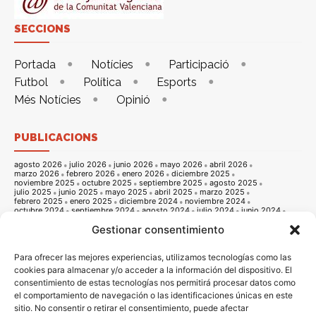
SECCIONS
Portada
Notícies
Participació
Futbol
Política
Esports
Més Notícies
Opinió
PUBLICACIONS
agosto 2026
julio 2026
junio 2026
mayo 2026
abril 2026
marzo 2026
febrero 2026
enero 2026
diciembre 2025
noviembre 2025
octubre 2025
septiembre 2025
agosto 2025
julio 2025
junio 2025
mayo 2025
abril 2025
marzo 2025
febrero 2025
enero 2025
diciembre 2024
noviembre 2024
octubre 2024
septiembre 2024
agosto 2024
julio 2024
junio 2024
mayo 2024
abril 2024
marzo 2024
febrero 2024
enero 2024
Gestionar consentimiento
diciembre 2023
noviembre 2023
octubre 2023
septiembre 2023
agosto 2023
julio 2023
junio 2023
mayo 2023
abril 2023
marzo 2023
febrero 2023
enero 2023
diciembre 2022
noviembre 2022
octubre 2022
septiembre 2022
agosto 2022
Para ofrecer las mejores experiencias, utilizamos tecnologías como las
julio 2022
junio 2022
mayo 2022
abril 2022
marzo 2022
cookies para almacenar y/o acceder a la información del dispositivo. El
febrero 2022
enero 2022
diciembre 2021
noviembre 2021
consentimiento de estas tecnologías nos permitirá procesar datos como
octubre 2021
septiembre 2021
agosto 2021
julio 2021
junio 2021
mayo 2021
abril 2021
marzo 2021
febrero 2021
enero 2021
el comportamiento de navegación o las identificaciones únicas en este
diciembre 2020
noviembre 2020
octubre 2020
septiembre 2020
sitio. No consentir o retirar el consentimiento, puede afectar
agosto 2020
julio 2020
junio 2020
mayo 2020
abril 2020