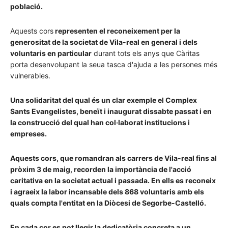
població.
Aquests cors
representen el reconeixement per la
generositat de la societat de Vila-real en general i dels
voluntaris en particular
durant tots els anys que Càritas
porta desenvolupant la seua tasca d'ajuda a les persones més
vulnerables.
Una solidaritat del qual és un clar exemple el Complex
Sants Evangelistes, beneït i inaugurat dissabte passat i en
la construcció del qual han col·laborat institucions i
empreses.
Aquests cors, que romandran als carrers de Vila-real fins al
pròxim 3 de maig, recorden la importància de l'acció
caritativa en la societat actual i passada. En ells es reconeix
i agraeix la labor incansable dels 868 voluntaris amb els
quals compta l'entitat en la Diòcesi de Segorbe-Castelló.
En cada cor es pot llegir la dedicatòria concreta a un