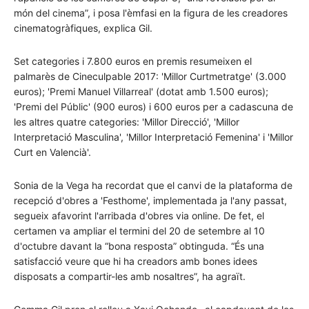
món del cinema”, i posa l'èmfasi en la figura de les creadores
cinematogràfiques, explica Gil.
Set categories i 7.800 euros en premis resumeixen el
palmarès de Cineculpable 2017: 'Millor Curtmetratge' (3.000
euros); 'Premi Manuel Villarreal' (dotat amb 1.500 euros);
'Premi del Públic' (900 euros) i 600 euros per a cadascuna de
les altres quatre categories: 'Millor Direcció', 'Millor
Interpretació Masculina', 'Millor Interpretació Femenina' i 'Millor
Curt en Valencià'.
Sonia de la Vega ha recordat que el canvi de la plataforma de
recepció d'obres a 'Festhome', implementada ja l'any passat,
segueix afavorint l'arribada d'obres via online. De fet, el
certamen va ampliar el termini del 20 de setembre al 10
d'octubre davant la “bona resposta” obtinguda. “És una
satisfacció veure que hi ha creadors amb bones idees
disposats a compartir-les amb nosaltres”, ha agraït.