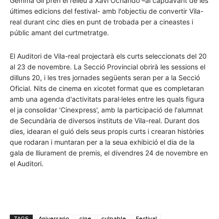
Gemma Gil pren el relleu a Xavi Ochando –al capdavant de les
últimes edicions del festival- amb l'objectiu de convertir Vila-
real durant cinc dies en punt de trobada per a cineastes i
públic amant del curtmetratge.
El Auditori de Vila-real projectarà els curts seleccionats del 20
al 23 de novembre. La Secció Provincial obrirà les sessions el
dilluns 20, i les tres jornades següents seran per a la Secció
Oficial. Nits de cinema en xicotet format que es completaran
amb una agenda d'activitats paral·leles entre les quals figura
el ja consolidar 'Cinexpress', amb la participació de l'alumnat
de Secundària de diversos instituts de Vila-real. Durant dos
dies, idearan el guió dels seus propis curts i crearan històries
que rodaran i muntaran per a la seua exhibició el dia de la
gala de lliurament de premis, el divendres 24 de novembre en
el Auditori.
TAGS
Aniversario
cine
culpable
Festival