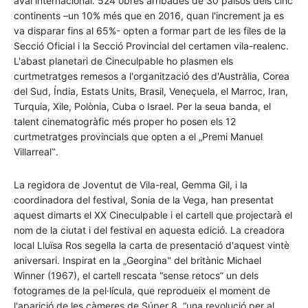
aval internacional. 524 obres arribades de 30 països dels cinc
continents –un 10% més que en 2016, quan l'increment ja es
va disparar fins al 65%- opten a formar part de les files de la
Secció Oficial i la Secció Provincial del certamen vila-realenc.
L'abast planetari de Cineculpable ho plasmen els
curtmetratges remesos a l'organització des d'Austràlia, Corea
del Sud, Índia, Estats Units, Brasil, Veneçuela, el Marroc, Iran,
Turquia, Xile, Polònia, Cuba o Israel. Per la seua banda, el
talent cinematogràfic més proper ho posen els 12
curtmetratges provincials que opten a el „Premi Manuel
Villarreal‟.
La regidora de Joventut de Vila-real, Gemma Gil, i la
coordinadora del festival, Sonia de la Vega, han presentat
aquest dimarts el XX Cineculpable
i el cartell que projectarà el
nom de la ciutat i del festival en aquesta edició. La creadora
local Lluïsa Ros segella la carta de presentació d'aquest vintè
aniversari. Inspirat en la „Georgina‟ del britànic Michael
Winner (1967), el cartell rescata “sense retocs” un dels
fotogrames de la pel·lícula, que reprodueix el moment de
l'aparició de les càmeres de Súper 8, “una revolució per al