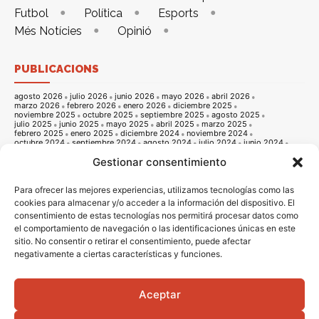
Futbol
Política
Esports
Més Notícies
Opinió
PUBLICACIONS
agosto 2026
julio 2026
junio 2026
mayo 2026
abril 2026
marzo 2026
febrero 2026
enero 2026
diciembre 2025
noviembre 2025
octubre 2025
septiembre 2025
agosto 2025
julio 2025
junio 2025
mayo 2025
abril 2025
marzo 2025
febrero 2025
enero 2025
diciembre 2024
noviembre 2024
octubre 2024
septiembre 2024
agosto 2024
julio 2024
junio 2024
mayo 2024
abril 2024
marzo 2024
febrero 2024
enero 2024
Gestionar consentimiento
diciembre 2023
noviembre 2023
octubre 2023
septiembre 2023
agosto 2023
julio 2023
junio 2023
mayo 2023
abril 2023
marzo 2023
febrero 2023
enero 2023
diciembre 2022
noviembre 2022
octubre 2022
septiembre 2022
agosto 2022
Para ofrecer las mejores experiencias, utilizamos tecnologías como las
julio 2022
junio 2022
mayo 2022
abril 2022
marzo 2022
cookies para almacenar y/o acceder a la información del dispositivo. El
febrero 2022
enero 2022
diciembre 2021
noviembre 2021
consentimiento de estas tecnologías nos permitirá procesar datos como
octubre 2021
septiembre 2021
agosto 2021
julio 2021
junio 2021
mayo 2021
abril 2021
marzo 2021
febrero 2021
enero 2021
el comportamiento de navegación o las identificaciones únicas en este
diciembre 2020
noviembre 2020
octubre 2020
septiembre 2020
sitio. No consentir o retirar el consentimiento, puede afectar
agosto 2020
julio 2020
junio 2020
mayo 2020
abril 2020
marzo 2020
febrero 2020
enero 2020
diciembre 2019
noviembre 2019
negativamente a ciertas características y funciones.
octubre 2019
septiembre 2019
agosto 2019
julio 2019
junio 2019
mayo 2019
abril 2019
marzo 2019
febrero 2019
enero 2019
diciembre 2018
noviembre 2018
octubre 2018
septiembre 2018
agosto 2018
julio 2018
junio 2018
mayo 2018
abril 2018
marzo 2018
Aceptar
febrero 2018
enero 2018
diciembre 2017
noviembre 2017
octubre 2017
septiembre 2017
agosto 2017
julio 2017
junio 2017
mayo 2017
abril 2017
marzo 2017
febrero 2017
enero 2017
diciembre 2016