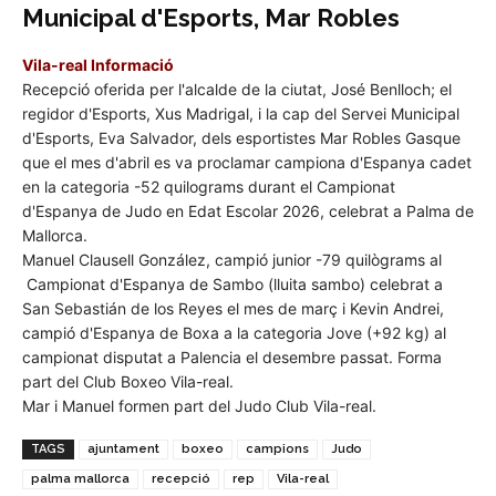
Municipal d'Esports, Mar Robles
Vila-real Informació
Recepció oferida per l'alcalde de la ciutat, José Benlloch; el
regidor d'Esports, Xus Madrigal, i la cap del Servei Municipal
d'Esports, Eva Salvador, dels esportistes Mar Robles Gasque
que el mes d'abril es va proclamar campiona d'Espanya cadet
en la categoria -52 quilograms durant el Campionat
d'Espanya de Judo en Edat Escolar 2026, celebrat a Palma de
Mallorca.
Manuel Clausell González, campió junior -79 quilògrams al
Campionat d'Espanya de Sambo (lluita sambo) celebrat a
San Sebastián de los Reyes el mes de març i Kevin Andrei,
campió d'Espanya de Boxa a la categoria Jove (+92 kg) al
campionat disputat a Palencia el desembre passat. Forma
part del Club Boxeo Vila-real.
Mar i Manuel formen part del Judo Club Vila-real.
TAGS
ajuntament
boxeo
campions
Judo
palma mallorca
recepció
rep
Vila-real