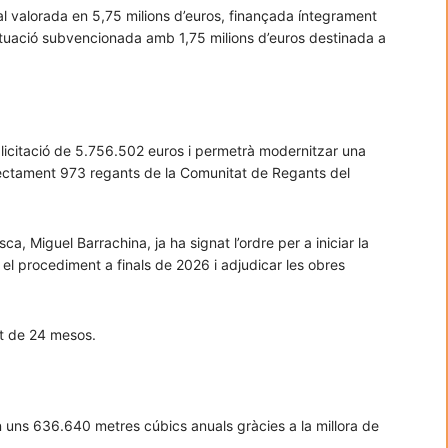
al valorada en 5,75 milions d’euros, finançada íntegrament
actuació subvencionada amb 1,75 milions d’euros destinada a
icitació de 5.756.502 euros i permetrà modernitzar una
rectament 973 regants de la Comunitat de Regants del
ca, Miguel Barrachina, ja ha signat l’ordre per a iniciar la
ar el procediment a finals de 2026 i adjudicar les obres
at de 24 mesos.
n uns 636.640 metres cúbics anuals gràcies a la millora de