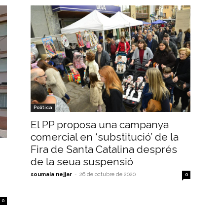
Política
El PP proposa una campanya
comercial en ‘substitució’ de la
Fira de Santa Catalina després
de la seua suspensió
soumaia nejjar
-
26 de octubre de 2020
0
0