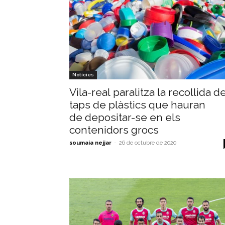
Notícies
Vila-real paralitza la recollida d
taps de plàstics que hauran
de depositar-se en els
contenidors grocs
soumaia nejjar
-
26 de octubre de 2020