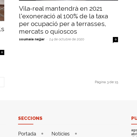
Vila-real mantendrà en 2021
l'exoneració al 100% de la taxa
per ocupació per a terrasses,
ls
mercats o quioscos
soumaia nejjar
-
24 de octubre de 2020
0
0
Página 3 de 15
SECCIONS
P
ago
Portada
Notícies
abr