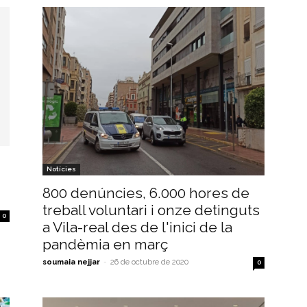
Notícies
800 denúncies, 6.000 hores de
treball voluntari i onze detinguts
0
a Vila-real des de l'inici de la
pandèmia en març
soumaia nejjar
-
26 de octubre de 2020
0