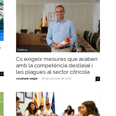
e
Política
Cs exigeix mesures que acaben
amb la competència deslleial i
les plagues al sector citrícola
0
soumaia nejjar
-
26 de octubre de 2020
0