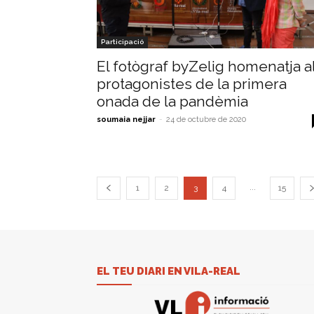
Participació
El fotògraf byZelig homenatja a
protagonistes de la primera
onada de la pandèmia
soumaia nejjar
-
24 de octubre de 2020
...
1
2
3
4
15
EL TEU DIARI EN VILA-REAL