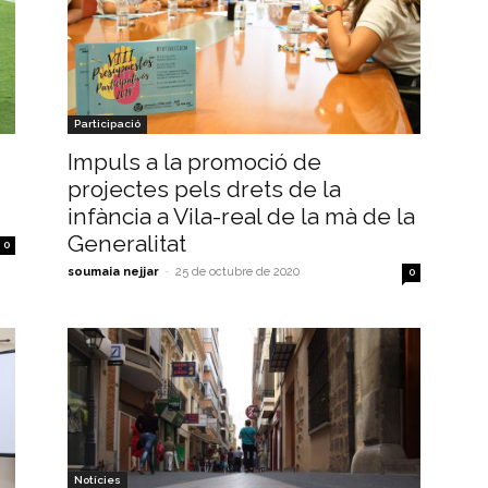
Participació
Impuls a la promoció de
projectes pels drets de la
infància a Vila-real de la mà de la
Generalitat
0
soumaia nejjar
-
25 de octubre de 2020
0
Notícies