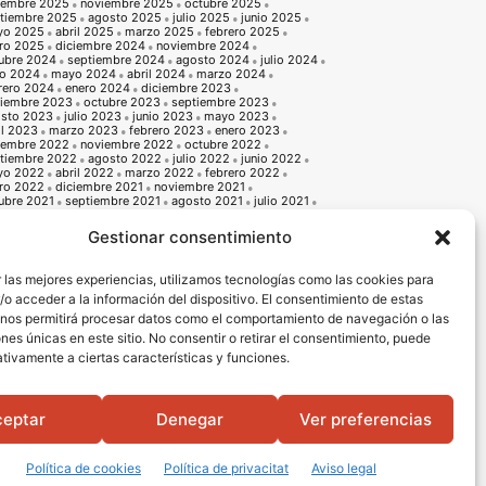
iembre 2025
noviembre 2025
octubre 2025
tiembre 2025
agosto 2025
julio 2025
junio 2025
yo 2025
abril 2025
marzo 2025
febrero 2025
ro 2025
diciembre 2024
noviembre 2024
ubre 2024
septiembre 2024
agosto 2024
julio 2024
io 2024
mayo 2024
abril 2024
marzo 2024
rero 2024
enero 2024
diciembre 2023
iembre 2023
octubre 2023
septiembre 2023
sto 2023
julio 2023
junio 2023
mayo 2023
il 2023
marzo 2023
febrero 2023
enero 2023
iembre 2022
noviembre 2022
octubre 2022
tiembre 2022
agosto 2022
julio 2022
junio 2022
yo 2022
abril 2022
marzo 2022
febrero 2022
ro 2022
diciembre 2021
noviembre 2021
ubre 2021
septiembre 2021
agosto 2021
julio 2021
io 2021
mayo 2021
abril 2021
marzo 2021
rero 2021
enero 2021
diciembre 2020
Gestionar consentimiento
iembre 2020
octubre 2020
septiembre 2020
sto 2020
julio 2020
junio 2020
mayo 2020
il 2020
marzo 2020
febrero 2020
enero 2020
 las mejores experiencias, utilizamos tecnologías como las cookies para
iembre 2019
noviembre 2019
octubre 2019
o acceder a la información del dispositivo. El consentimiento de estas
tiembre 2019
agosto 2019
julio 2019
junio 2019
o 2019
abril 2019
marzo 2019
febrero 2019
 nos permitirá procesar datos como el comportamiento de navegación o las
ro 2019
diciembre 2018
noviembre 2018
ones únicas en este sitio. No consentir o retirar el consentimiento, puede
ubre 2018
septiembre 2018
agosto 2018
julio 2018
io 2018
mayo 2018
abril 2018
marzo 2018
tivamente a ciertas características y funciones.
rero 2018
enero 2018
diciembre 2017
noviembre 2017
ubre 2017
septiembre 2017
agosto 2017
julio 2017
io 2017
mayo 2017
abril 2017
marzo 2017
rero 2017
enero 2017
diciembre 2016
noviembre 2016
ceptar
Denegar
Ver preferencias
ubre 2016
septiembre 2016
agosto 2016
julio 2016
io 2016
mayo 2016
abril 2016
Política de cookies
Política de privacitat
Aviso legal
Portada
Qui som