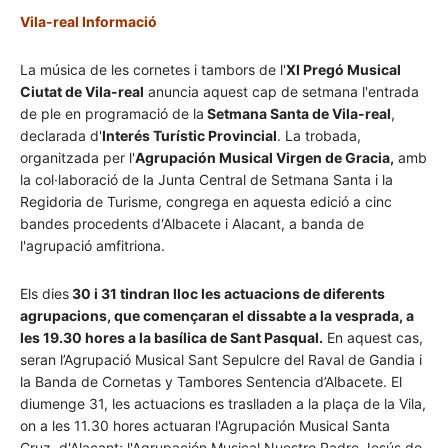
Vila-real Informació
La música de les cornetes i tambors de l'
XI Pregó Musical
Ciutat de Vila-real
anuncia aquest cap de setmana l'entrada
de ple en programació de la
Setmana Santa de Vila-real
,
declarada d'
Interés Turístic Provincial
. La trobada,
organitzada per l'
Agrupación Musical Virgen de Gracia,
amb
la col·laboració de la Junta Central de Setmana Santa i la
Regidoria de Turisme, congrega en aquesta edició a cinc
bandes procedents d'Albacete i Alacant, a banda de
l'agrupació amfitriona.
Els dies
30 i 31 tindran lloc les actuacions de diferents
agrupacions, que començaran el dissabte a la vesprada, a
les 19.30 hores a la basílica de Sant Pasqual.
En aquest cas,
seran l’Agrupació Musical Sant Sepulcre del Raval de Gandia i
la Banda de Cornetas y Tambores Sentencia d’Albacete. El
diumenge 31, les actuacions es traslladen a la plaça de la Vila,
on a les 11.30 hores actuaran l'Agrupación Musical Santa
Cruz, d'Alacant; l'Agrupación Musical Nuestro Padre Jesús de