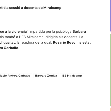
rtit la sessió a docents de Miralcamp
o a la violencia'
, impartida per la psicóloga
Bárbara
sió també a l'IES Miralcamp, dirigida als docents. La
d'Igualtat, la regidora de la qual,
Rosario Royo
, ha estat
a Carballo.
iació Andrea Carballo
Bárbara Zorrilla
IES Miralcamp