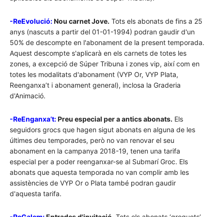
-ReEvolució:
Nou carnet Jove.
Tots els abonats de fins a 25
anys (nascuts a partir del 01-01-1994) podran gaudir d'un
50% de descompte en l'abonament de la present temporada.
Aquest descompte s'aplicarà en els carnets de totes les
zones, a excepció de Súper Tribuna i zones vip, així com en
totes les modalitats d'abonament (VYP Or, VYP Plata,
Reenganxa’t i abonament general), inclosa la Graderia
d'Animació.
-ReEnganxa’t:
Preu especial per a antics abonats.
Els
seguidors grocs que hagen sigut abonats en alguna de les
últimes deu temporades, però no van renovar el seu
abonament en la campanya 2018-19, tenen una tarifa
especial per a poder reenganxar-se al Submarí Groc. Els
abonats que aquesta temporada no van complir amb les
assistències de VYP Or o Plata també podran gaudir
d'aquesta tarifa.
-ReGalem:
Entrades d'invitació.
Tots els abonats ‘groguets’