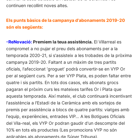
continuen recollint noves altes.
Els punts bàsics de la campanya d'abonaments 2019-20
són els següents:
-ReNovació:
Premiem la teua assistència.
El Villarreal es
compromet a no pujar el preu dels abonaments per a la
temporada 2020-21, si s'assisteix a les trobades de la pròxima
campanya 2019-20. Faltant a un màxim de tres partits
oficials, l'afeccionat ‘groguet’ podrà convertir-se en VYP Or
per al següent curs. Per a ser VYP Plata, es poden faltar entre
quatre i sis partits. En tots dos casos, els abonats grocs
pagaran el pròxim curs les mateixes tarifes Or i Plata que
aquesta temporada. Així mateix, el club continuarà incentivant
l'assistència a l'Estadi de la Ceràmica amb els sortejos de
premis per assistència a blocs de quatre partits: viatges amb
l'equip, experiències, entrades VIP… A les Botigues Oficials
del Vila-real, els VYP Or podran gaudir d'un descompte del
10% en tots els productes (Les promocions VYP no són
aplicables als abonaments de Súper Tribuna).