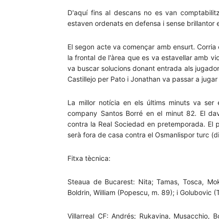
D'aquí fins al descans no es van comptabilitz
estaven ordenats en defensa i sense brillantor 
El segon acte va començar amb ensurt. Corria 
la frontal de l'àrea que es va estavellar amb vi
va buscar solucions donant entrada als jugadors 
Castillejo per Pato i Jonathan va passar a juga
La millor notícia en els últims minuts va se
company Santos Borré en el minut 82. El dava
contra la Real Sociedad en pretemporada. El p
serà fora de casa contra el Osmanlispor turc (di
Fitxa tècnica:
Steaua de Bucarest: Nita; Tamas, Tosca, Moke
Boldrin, William (Popescu, m. 89); i Golubovic (
Villarreal CF: Andrés; Rukavina, Musacchio, 