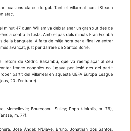
ar ocasions clares de gol. Tant el Villarreal com l'Steaua
en atac.
el minut 47 quan William va deixar anar un gran xut des de
olència contra la fusta. Amb el pas dels minuts Fran Escribá
de la banqueta. A falta de mitja hora per al final va entrar
r més avançat, just per darrere de Santos Borré.
r el retorn de Cédric Bakambu, que va reemplaçar al seu
nter franco-congolès no jugava per lesió des del partit
roper partit del Villarreal en aquesta UEFA Europa League
jous, 20 d'octubre).
, Momcilovic; Bourceanu, Sulley; Popa (Jakolis, m. 76),
Tanase, m. 77).
Bonera, José Ángel; N'Diaye, Bruno, Jonathan dos Santos,