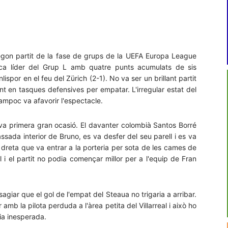
 segon partit de la fase de grups de la UEFA Europa League
loca líder del Grup L amb quatre punts acumulats de sis
ispor en el feu del Zürich (2-1). No va ser un brillant partit
t en tasques defensives per empatar. L'irregular estat del
ampoc va afavorir l'espectacle.
va primera gran ocasió. El davanter colombià Santos Borré
sada interior de Bruno, es va desfer del seu parell i es va
a dreta que va entrar a la porteria per sota de les cames de
l i el partit no podia començar millor per a l'equip de Fran
sagiar que el gol de l'empat del Steaua no trigaria a arribar.
mb la pilota perduda a l'àrea petita del Villarreal i això ho
cia inesperada.