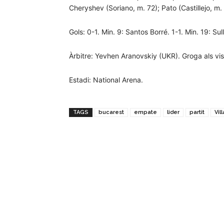
Cheryshev (Soriano, m. 72); Pato (Castillejo, m
Gols: 0-1. Min. 9: Santos Borré. 1-1. Min. 19: Sul
Àrbitre: Yevhen Aranovskiy (UKR). Groga als vis
Estadi: National Arena.
TAGS
bucarest
empate
lider
partit
Vil