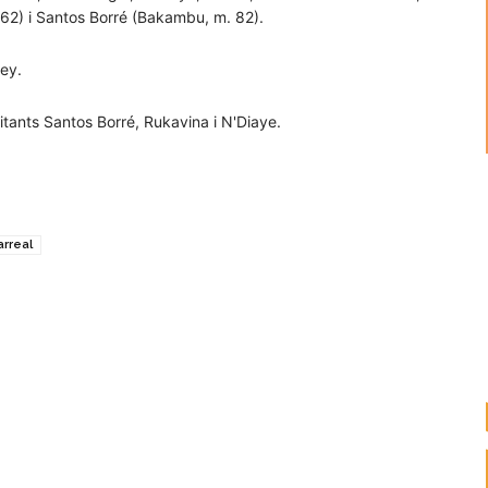
. 62) i Santos Borré (Bakambu, m. 82).
ley.
itants Santos Borré, Rukavina i N'Diaye.
larreal