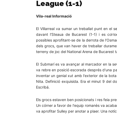
League (1-1)
Vila-real Informació
El Villarreal va sumar un treballat punt en el
davant l'Steaua de Bucarest (1-1) i es col·
possibles aprofitant-se de la derrota de l'Osmanl
dels grocs, que van haver de treballar duramen
terreny de joc del National Arena de Bucarest t
El Submarí es va avançar al marcador en la se
va rebre en posició escorada després d'una pas
inventar un genial xut amb l'exterior de la bot
Nita. Definició exquisida. Era el minut 9 del do
Escribá.
Els grocs estaven ben posicionats i res feia pre
Un córner a favor de l'equip romanès va acabar a
va aprofitar Sulley per anotar a plaer. Una notí