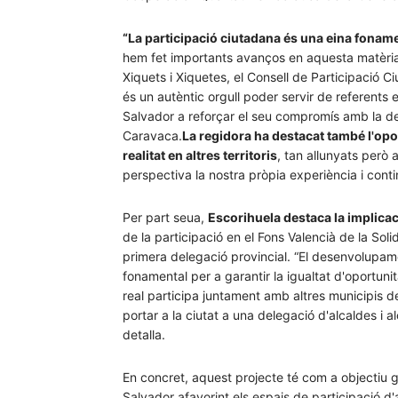
“La participació ciutadana és una eina foname
hem fet importants avanços en aquesta matèria 
Xiquets i Xiquetes, el Consell de Participació Ci
és un autèntic orgull poder servir de referents e
Salvador a reforçar el seu compromís amb la d
Caravaca.
La regidora ha destacat també l'opo
realitat en altres territoris
, tan allunyats però
perspectiva la nostra pròpia experiència i conti
Per part seua,
Escorihuela destaca la implicac
de la participació en el Fons Valencià de la Sol
primera delegació provincial. “El desenvolupam
fonamental per a garantir la igualtat d'oportunit
real participa juntament amb altres municipis d
portar a la ciutat a una delegació d'alcaldes i a
detalla.
En concret, aquest projecte té com a objectiu ge
Salvador afavorint els espais de participació d'