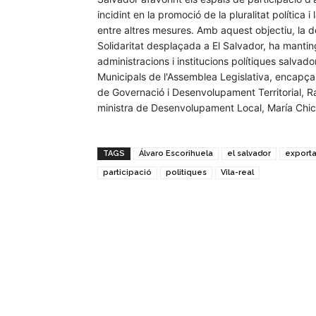
incidint en la promoció de la pluralitat política i
entre altres mesures. Amb aquest objectiu, la d
Solidaritat desplaçada a El Salvador, ha mantin
administracions i institucions polítiques salva
Municipals de l'Assemblea Legislativa, encapçal
de Governació i Desenvolupament Territorial, Ra
ministra de Desenvolupament Local, María Chic
TAGS
Álvaro Escorihuela
el salvador
export
participació
politiques
Vila-real