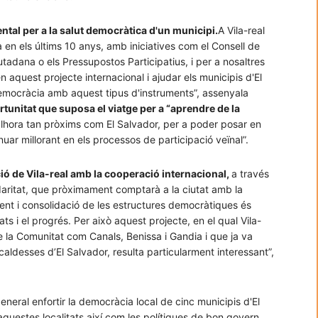
ntal per a la salut democràtica d'un municipi.
A Vila-real
en els últims 10 anys, amb iniciatives com el Consell de
utadana o els Pressupostos Participatius, i per a nosaltres
n aquest projecte internacional i ajudar els municipis d'El
emocràcia amb aquest tipus d'instruments”, assenyala
rtunitat que suposa el viatge per a “aprendre de la
 alhora tan pròxims com El Salvador, per a poder posar en
nuar millorant en els processos de participació veïnal”.
ió de Vila-real amb la cooperació internacional,
a través
idaritat, que pròximament comptarà a la ciutat amb la
ent i consolidació de les estructures democràtiques és
ats i el progrés. Per això aquest projecte, en el qual Vila-
e la Comunitat com Canals, Benissa i Gandia i que ja va
lcaldesses d’El Salvador, resulta particularment interessant”,
neral enfortir la democràcia local de cinc municipis d'El
aquestes localitats així com les polítiques de bon govern,