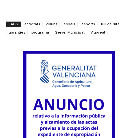
TAGS
activitats
dilluns
espais
esports
full de ruta
garanties
programa
Servei Municipal
Vila-real