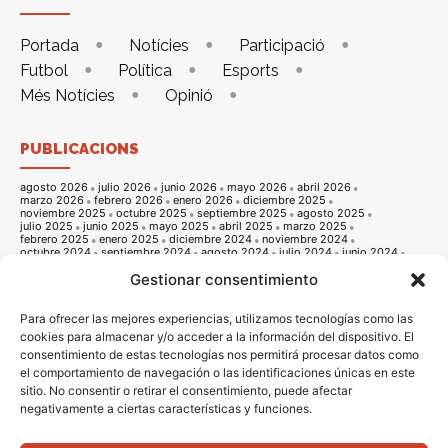
Portada
Notícies
Participació
Futbol
Política
Esports
Més Notícies
Opinió
PUBLICACIONS
agosto 2026
julio 2026
junio 2026
mayo 2026
abril 2026
marzo 2026
febrero 2026
enero 2026
diciembre 2025
noviembre 2025
octubre 2025
septiembre 2025
agosto 2025
julio 2025
junio 2025
mayo 2025
abril 2025
marzo 2025
febrero 2025
enero 2025
diciembre 2024
noviembre 2024
octubre 2024
septiembre 2024
agosto 2024
julio 2024
junio 2024
mayo 2024
abril 2024
marzo 2024
febrero 2024
enero 2024
Gestionar consentimiento
diciembre 2023
noviembre 2023
octubre 2023
septiembre 2023
agosto 2023
julio 2023
junio 2023
mayo 2023
abril 2023
marzo 2023
febrero 2023
enero 2023
diciembre 2022
noviembre 2022
octubre 2022
septiembre 2022
agosto 2022
Para ofrecer las mejores experiencias, utilizamos tecnologías como las
julio 2022
junio 2022
mayo 2022
abril 2022
marzo 2022
cookies para almacenar y/o acceder a la información del dispositivo. El
febrero 2022
enero 2022
diciembre 2021
noviembre 2021
consentimiento de estas tecnologías nos permitirá procesar datos como
octubre 2021
septiembre 2021
agosto 2021
julio 2021
junio 2021
mayo 2021
abril 2021
marzo 2021
febrero 2021
enero 2021
el comportamiento de navegación o las identificaciones únicas en este
diciembre 2020
noviembre 2020
octubre 2020
septiembre 2020
sitio. No consentir o retirar el consentimiento, puede afectar
agosto 2020
julio 2020
junio 2020
mayo 2020
abril 2020
marzo 2020
febrero 2020
enero 2020
diciembre 2019
noviembre 2019
negativamente a ciertas características y funciones.
octubre 2019
septiembre 2019
agosto 2019
julio 2019
junio 2019
mayo 2019
abril 2019
marzo 2019
febrero 2019
enero 2019
diciembre 2018
noviembre 2018
octubre 2018
septiembre 2018