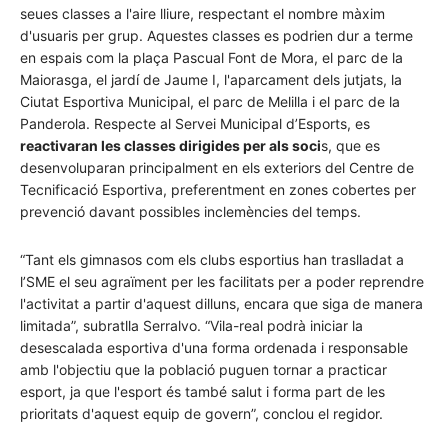
seues classes a l'aire lliure, respectant el nombre màxim
d'usuaris per grup. Aquestes classes es podrien dur a terme
en espais com la plaça Pascual Font de Mora, el parc de la
Maiorasga, el jardí de Jaume I, l'aparcament dels jutjats, la
Ciutat Esportiva Municipal, el parc de Melilla i el parc de la
Panderola.
Respecte al Servei Municipal d’Esports, es
reactivaran les classes dirigides per als soci
s, que es
desenvoluparan principalment en els exteriors del Centre de
Tecnificació Esportiva, preferentment en zones cobertes per
prevenció davant possibles inclemències del temps.
“Tant els gimnasos com els clubs esportius han traslladat a
l’SME el seu agraïment per les facilitats per a poder reprendre
l'activitat a partir d'aquest dilluns, encara que siga de manera
limitada”, subratlla Serralvo. “Vila-real podrà iniciar la
desescalada esportiva d'una forma ordenada i responsable
amb l'objectiu que la població puguen tornar a practicar
esport, ja que l'esport és també salut i forma part de les
prioritats d'aquest equip de govern”, conclou el regidor.