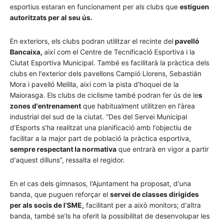
esportius estaran en funcionament per als clubs que
estiguen
autoritzats per al seu ús.
En exteriors, els clubs podran utilitzar el recinte del
pavelló
Bancaixa,
així com el Centre de Tecnificació Esportiva i la
Ciutat Esportiva Municipal. També es facilitarà la pràctica dels
clubs en l'exterior dels pavellons Campió Llorens, Sebastián
Mora i pavelló Melilla, així com la pista d'hoquei de la
Maiorasga. Els clubs de ciclisme també podran fer ús de le
s
zones d'entrenament
que habitualment utilitzen en l'àrea
industrial del sud de la ciutat. “Des del Servei Municipal
d’Esports s'ha realitzat una planificació amb l'objectiu de
facilitar a la major part de població la pràctica esportiva,
sempre respectant la normativa
que entrarà en vigor a partir
d'aquest dilluns”, ressalta el regidor.
En el cas dels gimnasos, l'Ajuntament ha proposat, d'una
banda, que puguen reforçar el
servei de classes dirigides
per als socis de l’SME,
facilitant per a això monitors; d'altra
banda, també se'ls ha oferit la possibilitat de desenvolupar les