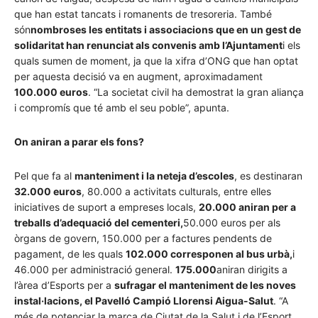
que han estat tancats i romanents de tresoreria. També
són
nombroses les entitats i associacions que en un gest de
solidaritat han renunciat als convenis amb l’Ajuntament
i els
quals sumen de moment, ja que la xifra d’ONG que han optat
per aquesta decisió va en augment, aproximadament
100.000 euros
. “La societat civil ha demostrat la gran aliança
i compromís que té amb el seu poble”, apunta.
On aniran a parar els fons?
Pel que fa al
manteniment i la neteja d’escoles
, es destinaran
32.000 euros
, 80.000 a activitats culturals, entre elles
iniciatives de suport a empreses locals,
20.000 aniran per a
treballs d’adequació del cementeri,
50.000 euros per als
òrgans de govern, 150.000 per a factures pendents de
pagament, de les quals
102.000 corresponen al bus urbà,
i
46.000 per administració general.
175.000
aniran dirigits a
l’àrea d’Esports per a
sufragar el manteniment de les noves
instal·lacions, el Pavelló Campió
Llorens
i Aigua-Salut
.
“
A
més de potenciar la marca de Ciutat de la Salut i de l’Esport,