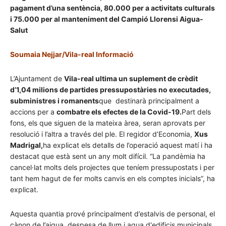
pagament d’una sentència, 80.000 per a activitats culturals
i 75.000 per al manteniment del Campió
Llorens
i Aigua-
Salut
Soumaia Nejjar/Vila-real Informació
L’Ajuntament de
Vila-real ultima un suplement de crèdit
d’1,04 milions de partides pressupostàries no executades,
subministres i romanents
que destinarà principalment a
accions per a
combatre els efectes de la Covid-19.
Part dels
fons, els que siguen de la mateixa àrea, seran aprovats per
resolució i l’altra a través del ple. El regidor d’Economia,
Xus
Madrigal,
ha explicat els detalls de l’operació aquest matí i ha
destacat que està sent un any molt difícil. “La pandèmia ha
cancel·lat molts dels projectes que teníem pressupostats i per
tant hem hagut de fer molts canvis en els comptes inicials”, ha
explicat.
Aquesta quantia prové principalment d’estalvis de personal, el
cànon de l’aigua, despesa de llum i agua d'edificis municipals