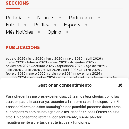
SECCIONS
Portada
Notícies
Participació
Futbol
Política
Esports
Més Notícies
Opinió
PUBLICACIONS
agosto 2026
julio 2026
junio 2026
mayo 2026
abril 2026
marzo 2026
febrero 2026
enero 2026
diciembre 2025
noviembre 2025
octubre 2025
septiembre 2025
agosto 2025
julio 2025
junio 2025
mayo 2025
abril 2025
marzo 2025
febrero 2025
enero 2025
diciembre 2024
noviembre 2024
octubre 2024
septiembre 2024
agosto 2024
julio 2024
junio 2024
mayo 2024
abril 2024
marzo 2024
febrero 2024
enero 2024
Gestionar consentimiento
diciembre 2023
noviembre 2023
octubre 2023
septiembre 2023
agosto 2023
julio 2023
junio 2023
mayo 2023
abril 2023
marzo 2023
febrero 2023
enero 2023
diciembre 2022
noviembre 2022
octubre 2022
septiembre 2022
agosto 2022
Para ofrecer las mejores experiencias, utilizamos tecnologías como las
julio 2022
junio 2022
mayo 2022
abril 2022
marzo 2022
cookies para almacenar y/o acceder a la información del dispositivo. El
febrero 2022
enero 2022
diciembre 2021
noviembre 2021
consentimiento de estas tecnologías nos permitirá procesar datos como
octubre 2021
septiembre 2021
agosto 2021
julio 2021
junio 2021
mayo 2021
abril 2021
marzo 2021
febrero 2021
enero 2021
el comportamiento de navegación o las identificaciones únicas en este
diciembre 2020
noviembre 2020
octubre 2020
septiembre 2020
sitio. No consentir o retirar el consentimiento, puede afectar
agosto 2020
julio 2020
junio 2020
mayo 2020
abril 2020
marzo 2020
febrero 2020
enero 2020
diciembre 2019
noviembre 2019
negativamente a ciertas características y funciones.
octubre 2019
septiembre 2019
agosto 2019
julio 2019
junio 2019