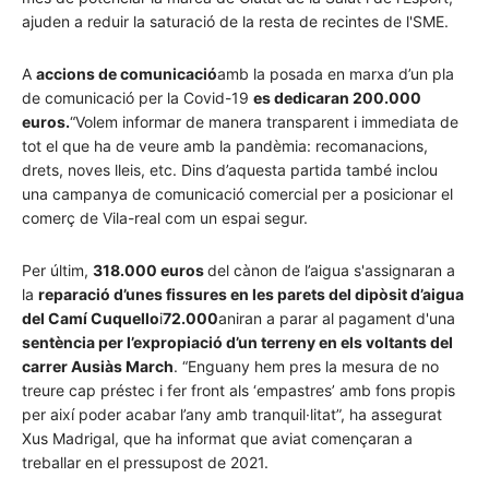
ajuden a reduir la saturació de la resta de recintes de l'
SME
.
A
accions de comunicació
amb la posada en marxa d’un pla
de comunicació per la Covid-19
es dedicaran 200.000
euros.
“
Volem informar de manera transparent i immediata de
tot el que ha de veure amb la pandèmia: recomanacions,
drets, noves lleis, etc. Dins d’aquesta partida també inclou
una campanya de comunicació comercial per a posicionar el
comerç de Vila-real com un espai segur.
Per últim,
318.000 euros
del cànon de l’aigua s'assignaran a
la
reparació d’unes fissures en les parets del dipòsit d’aigua
del Camí Cuquello
i
72.000
aniran a parar al pagament d'una
sentència per l’expropiació d’un terreny en els voltants del
carrer Ausiàs March
. “Enguany hem pres la mesura de no
treure cap préstec i fer front als ‘empastres’ amb fons propis
per així poder acabar l’any amb tranquil·litat”, ha assegurat
Xus Madrigal, que ha informat que aviat començaran a
treballar en el pressupost de 2021.