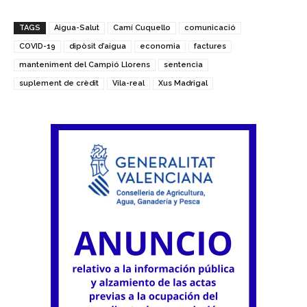
TAGS
Aigua-Salut
Camí Cuquello
comunicació
COVID-19
dipòsit d’aigua
economia
factures
manteniment del Campió Llorens
sentencia
suplement de crèdit
Vila-real
Xus Madrigal