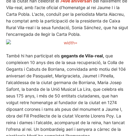
de la ciutat han celebrat el
749é aniversari
del naixement de
Vila-real, amb l'acte oficial d'homenatge al rei Jaume I i la
Carta Pobla. L'acte, conduït per la periodista Marta Alacreu,
ha comptat amb la participació de la presidenta de Caixa
Rural Vila-real i la seua fundació, Sonia Sánchez, que ha sigut
l'encarregada de llegir la Carta Pobla.
També hi han participat els
gegants de Vila-real,
que
compleixen 10 anys des de la seua recuperació, la Colla de
Gegants i Cabuts de Borriana, convidada amb motiu del 10é
aniversari de Pasqualet, Marigracieta, Jaumet i Pinella,
l'alcaldessa de la ciutat germana de Borriana, Maria Josep
Safont, la banda de la Unió Musical La Lira, que celebra els
seus 175 anys, i més de 50 entitats ciutadanes, que han
volgut retre homenatge al fundador de la ciutat en 1274
diposant corones i rams als peus del monument a Jaume I,
obra del Fill Predilecte de la ciutat Vicente Llorens Poy. La
reina i dames i l'alcalde, acompanyat de la reina, han tancat
l'ofrena al rei. Un bombardeig aeri i senyera a càrrec de la
pirotècnia Martí ha completat l'homenatge.