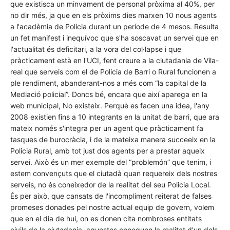
que existisca un minvament de personal pròxima al 40%, per
no dir més, ja que en els pròxims dies marxen 10 nous agents
a l'acadèmia de Policia durant un període de 4 mesos. Resulta
un fet manifest i inequívoc que s'ha soscavat un servei que en
l'actualitat és deficitari, a la vora del col·lapse i que
pràcticament està en l'UCI, fent creure a la ciutadania de Vila-
real que serveis com el de Policia de Barri o Rural funcionen a
ple rendiment, abanderant-nos a més com “la capital de la
Mediació policial”. Doncs bé, encara que així aparega en la
web municipal, No existeix. Perquè es facen una idea, l'any
2008 existien fins a 10 integrants en la unitat de barri, que ara
mateix només s'integra per un agent que pràcticament fa
tasques de burocràcia, i de la mateixa manera succeeix en la
Policia Rural, amb tot just dos agents per a prestar aqueix
servei. Això és un mer exemple del “problemón” que tenim, i
estem convençuts que el ciutadà quan requereix dels nostres
serveis, no és coneixedor de la realitat del seu Policia Local.
És per això, que cansats de l'incompliment reiterat de falses
promeses donades pel nostre actual equip de govern, volem
que en el dia de hui, on es donen cita nombroses entitats
civils de la ciutadania, aquestes coneguen la realitat d'un dels