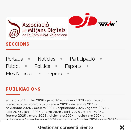
SECCIONS
Portada
Notícies
Participació
Futbol
Política
Esports
Més Notícies
Opinió
PUBLICACIONS
agosto 2026
julio 2026
junio 2026
mayo 2026
abril 2026
marzo 2026
febrero 2026
enero 2026
diciembre 2025
noviembre 2025
octubre 2025
septiembre 2025
agosto 2025
julio 2025
junio 2025
mayo 2025
abril 2025
marzo 2025
febrero 2025
enero 2025
diciembre 2024
noviembre 2024
octubre 2024
septiembre 2024
agosto 2024
julio 2024
junio 2024
mayo 2024
abril 2024
marzo 2024
febrero 2024
enero 2024
Gestionar consentimiento
diciembre 2023
noviembre 2023
octubre 2023
septiembre 2023
agosto 2023
julio 2023
junio 2023
mayo 2023
abril 2023