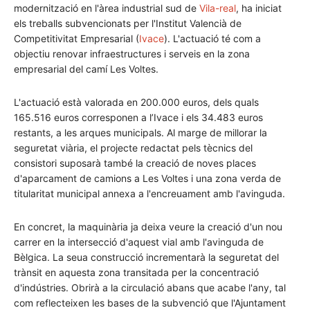
modernització en l'àrea industrial sud de
Vila-real
, ha iniciat
els treballs subvencionats per l'Institut Valencià de
Competitivitat Empresarial (
Ivace
). L'actuació té com a
objectiu renovar infraestructures i serveis en la zona
empresarial del camí Les Voltes.
L'actuació està valorada en 200.000 euros, dels quals
165.516 euros corresponen a l’Ivace i els 34.483 euros
restants, a les arques municipals. Al marge de millorar la
seguretat viària, el projecte redactat pels tècnics del
consistori suposarà també la creació de noves places
d'aparcament de camions a Les Voltes i una zona verda de
titularitat municipal annexa a l'encreuament amb l'avinguda.
En concret, la maquinària ja deixa veure la creació d'un nou
carrer en la intersecció d'aquest vial amb l'avinguda de
Bèlgica. La seua construcció incrementarà la seguretat del
trànsit en aquesta zona transitada per la concentració
d'indústries. Obrirà a la circulació abans que acabe l'any, tal
com reflecteixen les bases de la subvenció que l'Ajuntament