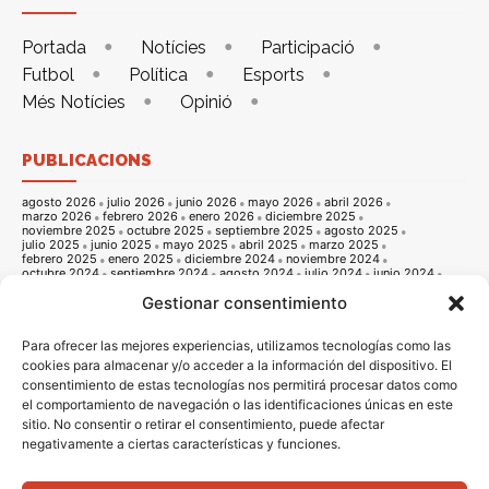
Portada
Notícies
Participació
Futbol
Política
Esports
Més Notícies
Opinió
PUBLICACIONS
agosto 2026
julio 2026
junio 2026
mayo 2026
abril 2026
marzo 2026
febrero 2026
enero 2026
diciembre 2025
noviembre 2025
octubre 2025
septiembre 2025
agosto 2025
julio 2025
junio 2025
mayo 2025
abril 2025
marzo 2025
febrero 2025
enero 2025
diciembre 2024
noviembre 2024
octubre 2024
septiembre 2024
agosto 2024
julio 2024
junio 2024
mayo 2024
abril 2024
marzo 2024
febrero 2024
enero 2024
Gestionar consentimiento
diciembre 2023
noviembre 2023
octubre 2023
septiembre 2023
agosto 2023
julio 2023
junio 2023
mayo 2023
abril 2023
marzo 2023
febrero 2023
enero 2023
diciembre 2022
noviembre 2022
octubre 2022
septiembre 2022
agosto 2022
Para ofrecer las mejores experiencias, utilizamos tecnologías como las
julio 2022
junio 2022
mayo 2022
abril 2022
marzo 2022
cookies para almacenar y/o acceder a la información del dispositivo. El
febrero 2022
enero 2022
diciembre 2021
noviembre 2021
consentimiento de estas tecnologías nos permitirá procesar datos como
octubre 2021
septiembre 2021
agosto 2021
julio 2021
junio 2021
mayo 2021
abril 2021
marzo 2021
febrero 2021
enero 2021
el comportamiento de navegación o las identificaciones únicas en este
diciembre 2020
noviembre 2020
octubre 2020
septiembre 2020
sitio. No consentir o retirar el consentimiento, puede afectar
agosto 2020
julio 2020
junio 2020
mayo 2020
abril 2020
marzo 2020
febrero 2020
enero 2020
diciembre 2019
noviembre 2019
negativamente a ciertas características y funciones.
octubre 2019
septiembre 2019
agosto 2019
julio 2019
junio 2019
mayo 2019
abril 2019
marzo 2019
febrero 2019
enero 2019
diciembre 2018
noviembre 2018
octubre 2018
septiembre 2018