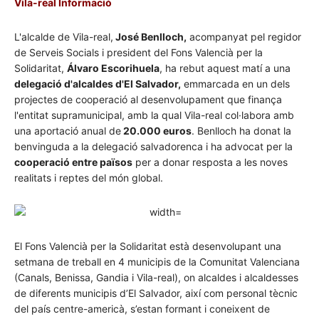
Vila-real Informació
L'alcalde de Vila-real,
José Benlloch,
acompanyat pel regidor
de Serveis Socials i president del Fons Valencià per la
Solidaritat,
Álvaro Escorihuela
, ha rebut aquest matí a una
delegació d'alcaldes d'El Salvador,
emmarcada en un dels
projectes de cooperació al desenvolupament que finança
l'entitat supramunicipal, amb la qual Vila-real col·labora amb
una aportació anual de
20.000 euros
. Benlloch ha donat la
benvinguda a la delegació salvadorenca i ha advocat per la
cooperació entre països
per a donar resposta a les noves
realitats i reptes del món global.
El Fons Valencià per la Solidaritat està desenvolupant una
setmana de treball en 4 municipis de la Comunitat Valenciana
(Canals, Benissa, Gandia i Vila-real), on alcaldes i alcaldesses
de diferents municipis d’El Salvador, així com personal tècnic
del país centre-americà, s’estan formant i coneixent de