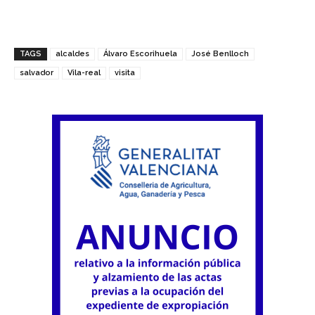
TAGS
alcaldes
Álvaro Escorihuela
José Benlloch
salvador
Vila-real
visita