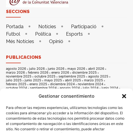
SECCIONS
Portada
Notícies
Participació
Futbol
Política
Esports
Més Notícies
Opinió
PUBLICACIONS
agosto 2026
julio 2026
junio 2026
mayo 2026
abril 2026
marzo 2026
febrero 2026
enero 2026
diciembre 2025
noviembre 2025
octubre 2025
septiembre 2025
agosto 2025
julio 2025
junio 2025
mayo 2025
abril 2025
marzo 2025
febrero 2025
enero 2025
diciembre 2024
noviembre 2024
octubre 2024
septiembre 2024
agosto 2024
julio 2024
junio 2024
mayo 2024
abril 2024
marzo 2024
febrero 2024
enero 2024
Gestionar consentimiento
diciembre 2023
noviembre 2023
octubre 2023
septiembre 2023
agosto 2023
julio 2023
junio 2023
mayo 2023
abril 2023
marzo 2023
febrero 2023
enero 2023
diciembre 2022
noviembre 2022
octubre 2022
septiembre 2022
agosto 2022
Para ofrecer las mejores experiencias, utilizamos tecnologías como las
julio 2022
junio 2022
mayo 2022
abril 2022
marzo 2022
cookies para almacenar y/o acceder a la información del dispositivo. El
febrero 2022
enero 2022
diciembre 2021
noviembre 2021
consentimiento de estas tecnologías nos permitirá procesar datos como
octubre 2021
septiembre 2021
agosto 2021
julio 2021
junio 2021
mayo 2021
abril 2021
marzo 2021
febrero 2021
enero 2021
el comportamiento de navegación o las identificaciones únicas en este
diciembre 2020
noviembre 2020
octubre 2020
septiembre 2020
sitio. No consentir o retirar el consentimiento, puede afectar
agosto 2020
julio 2020
junio 2020
mayo 2020
abril 2020