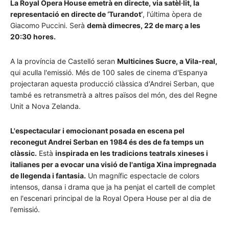
La Royal Opera House emetrà en directe, via satèl·lit, la
representació en directe de ‘Turandot’
, l'última òpera de
Giacomo Puccini. Serà
demà dimecres, 22 de març a les
20:30 hores.
A la província de Castelló seran
Multicines Sucre, a Vila-real,
qui aculla l'emissió. Més de 100 sales de cinema d'Espanya
projectaran aquesta producció clàssica d'Andrei Serban, que
també es retransmetrà a altres països del món, des del Regne
Unit a Nova Zelanda.
L'espectacular i emocionant posada en escena pel
reconegut Andrei Serban en 1984 és des de fa temps un
clàssic.
Està
inspirada en les tradicions teatrals xineses i
italianes per a evocar una visió de l'antiga Xina impregnada
de llegenda i fantasia.
Un magnífic espectacle de colors
intensos, dansa i drama que ja ha penjat el cartell de complet
en l'escenari principal de la Royal Opera House per al dia de
l'emissió.