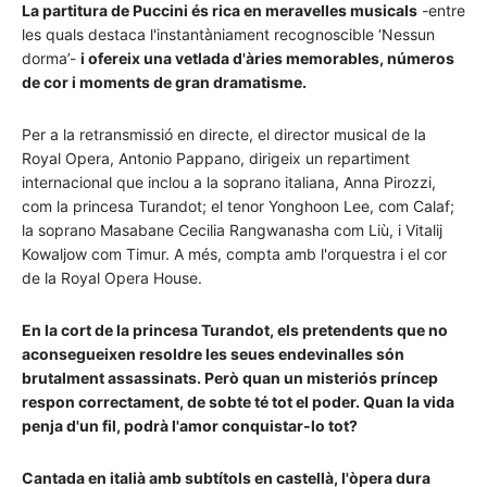
La partitura de Puccini és rica en meravelles musicals
-entre
les quals destaca l'instantàniament recognoscible ‘Nessun
dorma’-
i ofereix una vetlada d'àries memorables, números
de cor i moments de gran dramatisme.
Per a la retransmissió en directe, el director musical de la
Royal Opera, Antonio Pappano, dirigeix un repartiment
internacional que inclou a la soprano italiana, Anna Pirozzi,
com la princesa Turandot; el tenor Yonghoon Lee, com Calaf;
la soprano Masabane Cecilia Rangwanasha com Liù, i Vitalij
Kowaljow com Timur. A més, compta amb l'orquestra i el cor
de la Royal Opera House.
En la cort de la princesa Turandot, els pretendents que no
aconsegueixen resoldre les seues endevinalles són
brutalment assassinats. Però quan un misteriós príncep
respon correctament, de sobte té tot el poder. Quan la vida
penja d'un fil, podrà l'amor conquistar-lo tot?
Cantada en italià amb subtítols en castellà, l'òpera dura