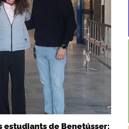
ls estudiants de Benetússer: