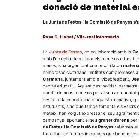
donació de material es
La Junta de Festes i la Comissió de Penyes s'
Rosa G. Llobat / Vila-real Informació
La
Junta de Festes
, en col·laboració amb la
Co
amb l'objectiu de millorar els recursos educatius 
mesos, s'ha organitzat una recollida de
materia
nombrosos ciutadans i entitats compromeses am
Carmona
, juntament amb el vicepresident,
Jes
centre educatiu. Aquest gest solidari permetrà
gaudir de nous recursos per al seu aprenentatg
destacat la importància d'aquesta iniciativa, qu
estudiants, sinó que també fomenta els valors de 
mateix, han volgut expressar el seu agraïment 
campanya, aportant el seu
granet d'arena
per 
de Festes i la Comissió de Penyes
refermen el 
treballant en futures iniciatives que beneficien 