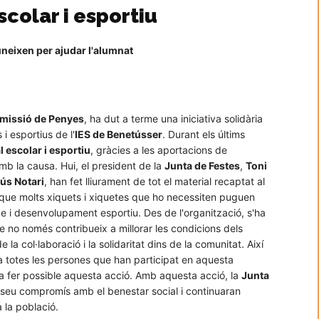
colar i esportiu
uneixen per ajudar l'alumnat
missió de Penyes
, ha dut a terme una iniciativa solidària
i esportius de l'
IES de Benetússer
. Durant els últims
l escolar i esportiu
, gràcies a les aportacions de
b la causa. Hui, el president de la
Junta de Festes
,
Toni
ús Notari
, han fet lliurament de tot el material recaptat al
 que molts xiquets i xiquetes que ho necessiten puguen
e i desenvolupament esportiu. Des de l'organització, s'ha
e no només contribueix a millorar les condicions dels
la col·laboració i la solidaritat dins de la comunitat. Així
a totes les persones que han participat en aquesta
a fer possible aquesta acció. Amb aquesta acció, la
Junta
seu compromís amb el benestar social i continuaran
a la població.