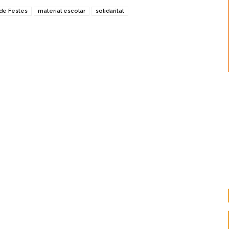
de Festes
material escolar
solidaritat