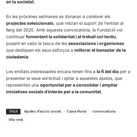
en la societat
.
En les pròximes setmanes es donaran a conéixer els
projectes seleccionats
, que rebran el suport de l'entitat al
llarg del 2025. Amb aquesta convocatòria, la Fundació vol
continuar
fomentant la solidaritat i el treball col·lectiu
,
posant en valor la tasca de les
associacions i organismes
que dediquen els seus esforços a
millorar el benestar de la
ciutadania
.
Les entitats interessades encara tenen fins a
la fi del dia
per a
presentar la seua sol·licitud i optar a aquestes ajudes, que
representen una
oportunitat per a consolidar i ampliar
iniciatives socials d'interés per a la comunitat
.
TAGS
Ajudes d'acció social
Caixa Rural
convocatoria
Vila-real