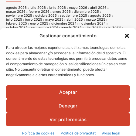
agosto 2026
julio 2026
junio 2026
mayo 2026
abril 2026
marzo 2026
febrero 2026
enero 2026
diciembre 2025
noviembre 2025
octubre 2025
septiembre 2025
agosto 2025
julio 2025
junio 2025
mayo 2025
abril 2025
marzo 2025
febrero 2025
enero 2025
diciembre 2024
noviembre 2024
octubre 2024
septiembre 2024
agosto 2024
julio 2024
junio 2024
mayo 2024
abril 2024
marzo 2024
febrero 2024
enero 2024
Gestionar consentimiento
diciembre 2023
noviembre 2023
octubre 2023
septiembre 2023
agosto 2023
julio 2023
junio 2023
mayo 2023
abril 2023
marzo 2023
febrero 2023
enero 2023
diciembre 2022
noviembre 2022
octubre 2022
septiembre 2022
agosto 2022
Para ofrecer las mejores experiencias, utilizamos tecnologías como las
julio 2022
junio 2022
mayo 2022
abril 2022
marzo 2022
cookies para almacenar y/o acceder a la información del dispositivo. El
febrero 2022
enero 2022
diciembre 2021
noviembre 2021
consentimiento de estas tecnologías nos permitirá procesar datos como
octubre 2021
septiembre 2021
agosto 2021
julio 2021
junio 2021
mayo 2021
abril 2021
marzo 2021
febrero 2021
enero 2021
el comportamiento de navegación o las identificaciones únicas en este
diciembre 2020
noviembre 2020
octubre 2020
septiembre 2020
sitio. No consentir o retirar el consentimiento, puede afectar
agosto 2020
julio 2020
junio 2020
mayo 2020
abril 2020
marzo 2020
febrero 2020
enero 2020
diciembre 2019
noviembre 2019
negativamente a ciertas características y funciones.
octubre 2019
septiembre 2019
agosto 2019
julio 2019
junio 2019
mayo 2019
abril 2019
marzo 2019
febrero 2019
enero 2019
diciembre 2018
noviembre 2018
octubre 2018
septiembre 2018
agosto 2018
julio 2018
junio 2018
mayo 2018
abril 2018
marzo 2018
Aceptar
febrero 2018
enero 2018
diciembre 2017
noviembre 2017
octubre 2017
septiembre 2017
agosto 2017
julio 2017
junio 2017
mayo 2017
abril 2017
marzo 2017
febrero 2017
enero 2017
diciembre 2016
Denegar
noviembre 2016
octubre 2016
septiembre 2016
agosto 2016
julio 2016
junio 2016
mayo 2016
abril 2016
Ver preferencias
© 2016 - 2026 Vila-real informació |
Avis legal
|
Politica de privacitat
|
Politica
de cookies
|
Diseño Web
Portada
Qui som
Política de cookies
Política de privacitat
Aviso legal