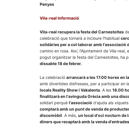
Penyes
Vila-real Informació
Vila-real recupera la festa del Carnestoltes
de
celebració que tornarà a incloure l'habitual
cerc
solidàries per a col·laborar amb l'associació
camino en rosa. Així, l'Ajuntament de Vila-rea
pogut organitzar la festa del Carnestoltes, ha
dissabte 18 de febrer.
La celebració
arrancarà a les 17.00 hores en l
amb divertides disfresses, per a participar en l
locals Reality Show i Vakalenta
. A les
18.00 ho
finalitzarà en l'avinguda Grècia amb una disc
solidari perquè
l'associació
d'ajuda als xiquet
comptarà amb un punt de venda de productes so
discomòbil
. A més,
un local d'oci nocturn de 
diners que recaptarà amb la venda d'entrades 