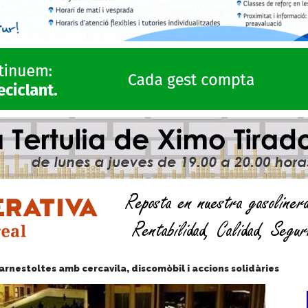
arnestoltes amb cercavila, discomòbil i accions solidàries