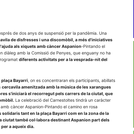
sprés de dos anys de suspensió per la pandèmia. Una
avila de disfresses i una discomòbil, a més d'iniciatives
 d'ajuda als xiquets amb càncer Aspanion
-Pintando el
l, en diàleg amb la Comissió de Penyes, que enguany no ha
 programat
diferents activitats per a la vesprada-nit del
a plaça Bayarri
, on es concentraran els participants, abillats
a
cercavila amenitzada amb la música de les xarangues
res s'iniciarà el recorregut pels carrers de la ciutat, que
omòbil.
La celebració del Carnestoltes tindrà un caràcter
s amb càncer Aspanion-Pintando el camino en rosa
lidaris tant en la plaça Bayarri com en la zona de la
la ciutat també col·labora destinant Aspanion part dels
per a aqueix dia.