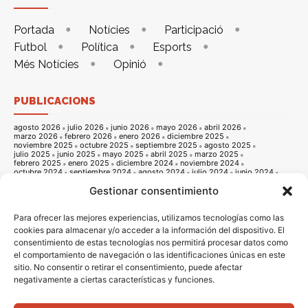
Portada
Notícies
Participació
Futbol
Política
Esports
Més Notícies
Opinió
PUBLICACIONS
agosto 2026
julio 2026
junio 2026
mayo 2026
abril 2026
marzo 2026
febrero 2026
enero 2026
diciembre 2025
noviembre 2025
octubre 2025
septiembre 2025
agosto 2025
julio 2025
junio 2025
mayo 2025
abril 2025
marzo 2025
febrero 2025
enero 2025
diciembre 2024
noviembre 2024
octubre 2024
septiembre 2024
agosto 2024
julio 2024
junio 2024
mayo 2024
abril 2024
marzo 2024
febrero 2024
enero 2024
Gestionar consentimiento
diciembre 2023
noviembre 2023
octubre 2023
septiembre 2023
agosto 2023
julio 2023
junio 2023
mayo 2023
abril 2023
marzo 2023
febrero 2023
enero 2023
diciembre 2022
noviembre 2022
octubre 2022
septiembre 2022
agosto 2022
Para ofrecer las mejores experiencias, utilizamos tecnologías como las
julio 2022
junio 2022
mayo 2022
abril 2022
marzo 2022
cookies para almacenar y/o acceder a la información del dispositivo. El
febrero 2022
enero 2022
diciembre 2021
noviembre 2021
consentimiento de estas tecnologías nos permitirá procesar datos como
octubre 2021
septiembre 2021
agosto 2021
julio 2021
junio 2021
mayo 2021
abril 2021
marzo 2021
febrero 2021
enero 2021
el comportamiento de navegación o las identificaciones únicas en este
diciembre 2020
noviembre 2020
octubre 2020
septiembre 2020
sitio. No consentir o retirar el consentimiento, puede afectar
agosto 2020
julio 2020
junio 2020
mayo 2020
abril 2020
marzo 2020
febrero 2020
enero 2020
diciembre 2019
noviembre 2019
negativamente a ciertas características y funciones.
octubre 2019
septiembre 2019
agosto 2019
julio 2019
junio 2019
mayo 2019
abril 2019
marzo 2019
febrero 2019
enero 2019
diciembre 2018
noviembre 2018
octubre 2018
septiembre 2018