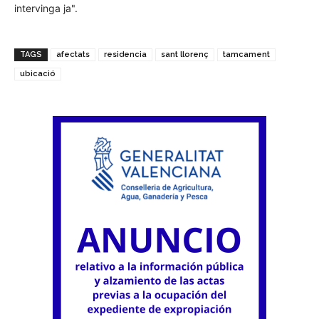
intervinga ja".
TAGS
afectats
residencia
sant llorenç
tamcament
ubicació