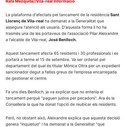
Rafa Mezquita//Vila-real Informació
La plataforma d'afectats pel tancament de la residència
Sant
Llorenç de Vila-real
ha demanat a la Generalitat que
assegure l'atenció als usuaris. D'aquesta forma li ho ha
trasmès una de les portaveus de l'associació Pilar Aleixandre
a l'alcalde de Vila-real,
José Benlloch.
Aquest tancament afecta 65 residents i 30 professionals i es
portarà a terme el 15 de setembre. Va ser ordenat pel
departament del qual és titular Mónica Oltra per un expedient
sancionador degut a faltes greus de l'empresa encarregada
de gestionar el centre.
Fa uns dies Benlloch, ja va explicar que no entenia el
tancament perquè "paguen justos per pecadors". Ara és la
Conselleria la que ha donat l'opció de reubicar els residents.
Però, no obstant això, Aleixandre explica que aquesta decisió
genera "inquietud" i ha demanat a la Generalitat "que