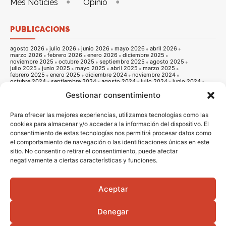
Més Notícies
Opinió
PUBLICACIONS
agosto 2026
julio 2026
junio 2026
mayo 2026
abril 2026
marzo 2026
febrero 2026
enero 2026
diciembre 2025
noviembre 2025
octubre 2025
septiembre 2025
agosto 2025
julio 2025
junio 2025
mayo 2025
abril 2025
marzo 2025
febrero 2025
enero 2025
diciembre 2024
noviembre 2024
octubre 2024
septiembre 2024
agosto 2024
julio 2024
junio 2024
mayo 2024
abril 2024
marzo 2024
febrero 2024
enero 2024
Gestionar consentimiento
diciembre 2023
noviembre 2023
octubre 2023
septiembre 2023
agosto 2023
julio 2023
junio 2023
mayo 2023
abril 2023
marzo 2023
febrero 2023
enero 2023
diciembre 2022
noviembre 2022
octubre 2022
septiembre 2022
agosto 2022
Para ofrecer las mejores experiencias, utilizamos tecnologías como las
julio 2022
junio 2022
mayo 2022
abril 2022
marzo 2022
cookies para almacenar y/o acceder a la información del dispositivo. El
febrero 2022
enero 2022
diciembre 2021
noviembre 2021
consentimiento de estas tecnologías nos permitirá procesar datos como
octubre 2021
septiembre 2021
agosto 2021
julio 2021
junio 2021
mayo 2021
abril 2021
marzo 2021
febrero 2021
enero 2021
el comportamiento de navegación o las identificaciones únicas en este
diciembre 2020
noviembre 2020
octubre 2020
septiembre 2020
sitio. No consentir o retirar el consentimiento, puede afectar
agosto 2020
julio 2020
junio 2020
mayo 2020
abril 2020
negativamente a ciertas características y funciones.
marzo 2020
febrero 2020
enero 2020
diciembre 2019
noviembre 2019
octubre 2019
septiembre 2019
agosto 2019
julio 2019
junio 2019
mayo 2019
abril 2019
marzo 2019
febrero 2019
enero 2019
diciembre 2018
noviembre 2018
octubre 2018
septiembre 2018
agosto 2018
julio 2018
junio 2018
mayo 2018
abril 2018
marzo 2018
Aceptar
febrero 2018
enero 2018
diciembre 2017
noviembre 2017
octubre 2017
septiembre 2017
agosto 2017
julio 2017
junio 2017
mayo 2017
abril 2017
marzo 2017
febrero 2017
enero 2017
diciembre 2016
Denegar
noviembre 2016
octubre 2016
septiembre 2016
agosto 2016
julio 2016
junio 2016
mayo 2016
abril 2016