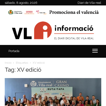
sábado, 8 agosto, 2026
Diari de Vila-real
Portada
Inicio
Etiquetas
XV edició
Tag: XV edició