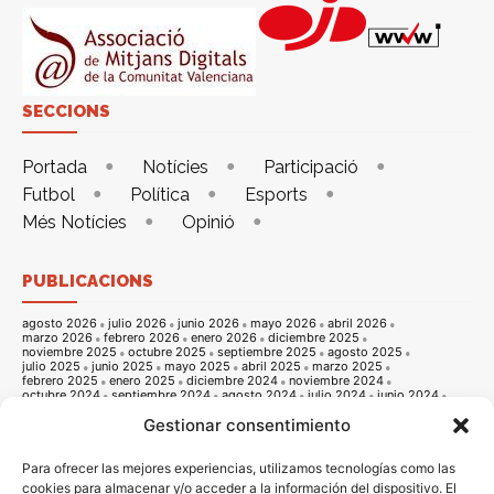
SECCIONS
Portada
Notícies
Participació
Futbol
Política
Esports
Més Notícies
Opinió
PUBLICACIONS
agosto 2026
julio 2026
junio 2026
mayo 2026
abril 2026
marzo 2026
febrero 2026
enero 2026
diciembre 2025
noviembre 2025
octubre 2025
septiembre 2025
agosto 2025
julio 2025
junio 2025
mayo 2025
abril 2025
marzo 2025
febrero 2025
enero 2025
diciembre 2024
noviembre 2024
octubre 2024
septiembre 2024
agosto 2024
julio 2024
junio 2024
mayo 2024
abril 2024
marzo 2024
febrero 2024
enero 2024
Gestionar consentimiento
diciembre 2023
noviembre 2023
octubre 2023
septiembre 2023
agosto 2023
julio 2023
junio 2023
mayo 2023
abril 2023
marzo 2023
febrero 2023
enero 2023
diciembre 2022
noviembre 2022
octubre 2022
septiembre 2022
agosto 2022
Para ofrecer las mejores experiencias, utilizamos tecnologías como las
julio 2022
junio 2022
mayo 2022
abril 2022
marzo 2022
cookies para almacenar y/o acceder a la información del dispositivo. El