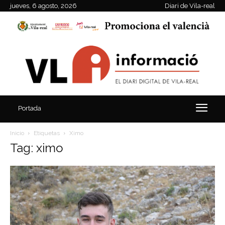
jueves, 6 agosto, 2026
Diari de Vila-real
Portada
Inicio
Etiquetas
Ximo
Tag: ximo