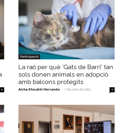
Participació
La raó per què 'Gats de Barri' tan
sols donen animals en adopció
a
amb balcons protegits
Aicha Khoukhi Herrando
-
7 de julio de 2021
0
0