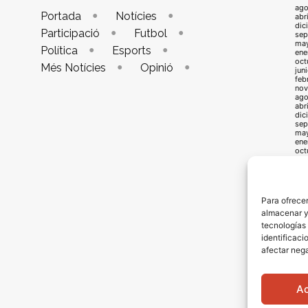
ago
Portada
Notícies
abr
dic
Participació
Futbol
sep
ma
Política
Esports
ene
oct
Més Notícies
Opinió
jun
feb
nov
ago
abr
dic
sep
ma
ene
oct
jun
feb
nov
ago
abr
Para ofrecer
dic
almacenar y/
sep
may
tecnologías
ene
identificaci
oct
jun
afectar nega
feb
oct
jun
feb
A
oct
jun