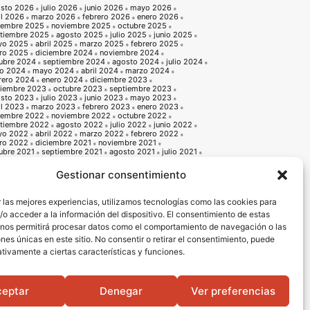
sto 2026
julio 2026
junio 2026
mayo 2026
il 2026
marzo 2026
febrero 2026
enero 2026
iembre 2025
noviembre 2025
octubre 2025
tiembre 2025
agosto 2025
julio 2025
junio 2025
yo 2025
abril 2025
marzo 2025
febrero 2025
ro 2025
diciembre 2024
noviembre 2024
ubre 2024
septiembre 2024
agosto 2024
julio 2024
io 2024
mayo 2024
abril 2024
marzo 2024
rero 2024
enero 2024
diciembre 2023
iembre 2023
octubre 2023
septiembre 2023
sto 2023
julio 2023
junio 2023
mayo 2023
il 2023
marzo 2023
febrero 2023
enero 2023
iembre 2022
noviembre 2022
octubre 2022
tiembre 2022
agosto 2022
julio 2022
junio 2022
yo 2022
abril 2022
marzo 2022
febrero 2022
ro 2022
diciembre 2021
noviembre 2021
ubre 2021
septiembre 2021
agosto 2021
julio 2021
io 2021
mayo 2021
abril 2021
marzo 2021
rero 2021
enero 2021
diciembre 2020
Gestionar consentimiento
iembre 2020
octubre 2020
septiembre 2020
sto 2020
julio 2020
junio 2020
mayo 2020
il 2020
marzo 2020
febrero 2020
enero 2020
 las mejores experiencias, utilizamos tecnologías como las cookies para
iembre 2019
noviembre 2019
octubre 2019
o acceder a la información del dispositivo. El consentimiento de estas
tiembre 2019
agosto 2019
julio 2019
junio 2019
o 2019
abril 2019
marzo 2019
febrero 2019
 nos permitirá procesar datos como el comportamiento de navegación o las
ro 2019
diciembre 2018
noviembre 2018
ones únicas en este sitio. No consentir o retirar el consentimiento, puede
ubre 2018
septiembre 2018
agosto 2018
julio 2018
io 2018
mayo 2018
abril 2018
marzo 2018
tivamente a ciertas características y funciones.
rero 2018
enero 2018
diciembre 2017
noviembre 2017
ubre 2017
septiembre 2017
agosto 2017
julio 2017
io 2017
mayo 2017
abril 2017
marzo 2017
rero 2017
enero 2017
diciembre 2016
noviembre 2016
ceptar
Denegar
Ver preferencias
ubre 2016
septiembre 2016
agosto 2016
julio 2016
io 2016
mayo 2016
abril 2016