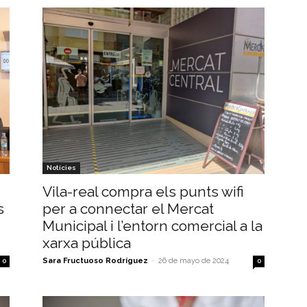
Notícies
Vila-real compra els punts wifi
s
per a connectar el Mercat
Municipal i l’entorn comercial a la
xarxa pública
Sara Fructuoso Rodríguez
-
26 de mayo de 2024
0
0