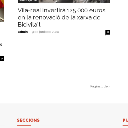
Participació
Vila-real invertirà 125.000 euros
en la renovació de la xarxa de
Bicivila't
admin
-
9 de junio de 2020
0
s
0
Página 1 de 3
SECCIONS
P