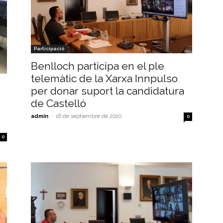
Participació
Benlloch participa en el ple
telemàtic de la Xarxa Innpulso
per donar suport la candidatura
de Castelló
admin
-
16 de septiembre de 2020
0
0