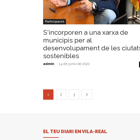
Participació
S'incorporen a una xarxa de
municipis per al
desenvolupament de les ciutat
sostenibles
admin
-
14 de junio de 2020
1
2
3
EL TEU DIARI EN VILA-REAL