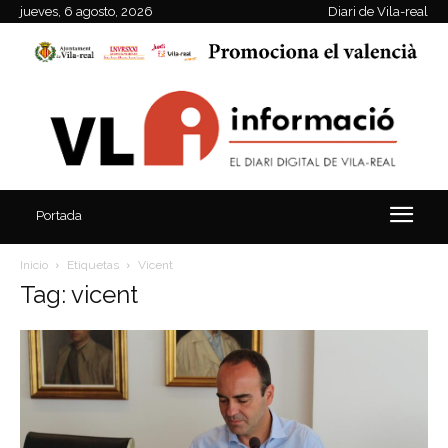
jueves, 6 agosto, 2026
Diari de Vila-real
Portada
Inicio
Etiquetas
Vicent
Tag: vicent