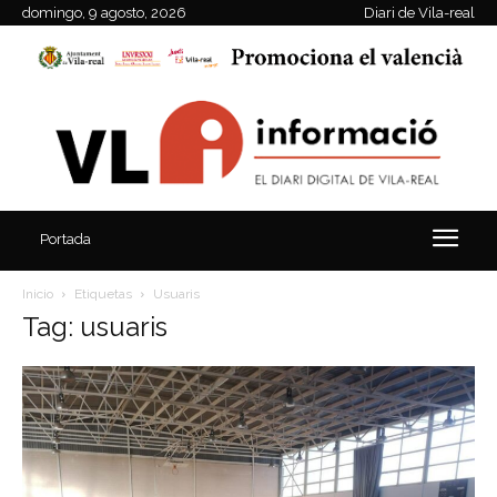
domingo, 9 agosto, 2026
Diari de Vila-real
Portada
Inicio
Etiquetas
Usuaris
Tag: usuaris