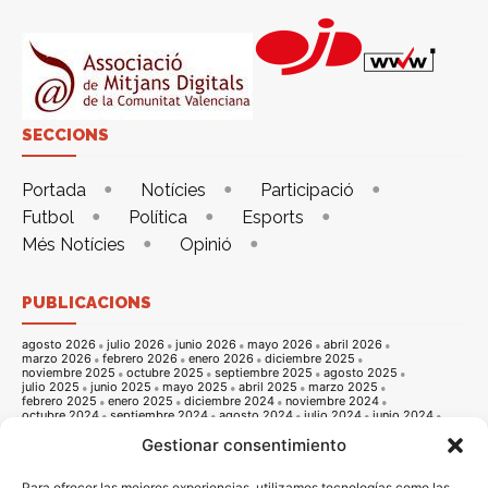
SECCIONS
Portada
Notícies
Participació
Futbol
Política
Esports
Més Notícies
Opinió
PUBLICACIONS
agosto 2026
julio 2026
junio 2026
mayo 2026
abril 2026
marzo 2026
febrero 2026
enero 2026
diciembre 2025
noviembre 2025
octubre 2025
septiembre 2025
agosto 2025
julio 2025
junio 2025
mayo 2025
abril 2025
marzo 2025
febrero 2025
enero 2025
diciembre 2024
noviembre 2024
octubre 2024
septiembre 2024
agosto 2024
julio 2024
junio 2024
mayo 2024
abril 2024
marzo 2024
febrero 2024
enero 2024
Gestionar consentimiento
diciembre 2023
noviembre 2023
octubre 2023
septiembre 2023
agosto 2023
julio 2023
junio 2023
mayo 2023
abril 2023
marzo 2023
febrero 2023
enero 2023
diciembre 2022
noviembre 2022
octubre 2022
septiembre 2022
agosto 2022
Para ofrecer las mejores experiencias, utilizamos tecnologías como las