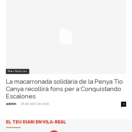
Més Notícies
La macarronada solidària de la Penya Tio
Canya recollirà fons per a Conquistando
Escalones
admin
-
26 de abril de 2016
0
EL TEU DIARI EN VILA-REAL