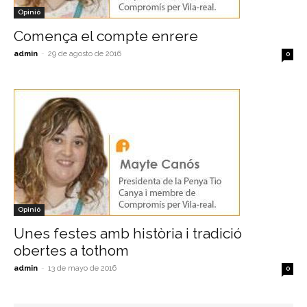
Opinió
Comença el compte enrere
admin
-
29 de agosto de 2016
0
Opinió
Unes festes amb història i tradició
obertes a tothom
admin
-
13 de mayo de 2016
0