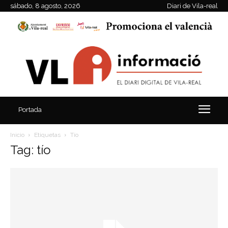
sábado, 8 agosto, 2026
Diari de Vila-real
Portada
Inicio
Etiquetas
Tío
Tag: tío