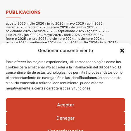
PUBLICACIONS
agosto 2026
julio 2026
junio 2026
mayo 2026
abril 2026
marzo 2026
febrero 2026
enero 2026
diciembre 2025
noviembre 2025
octubre 2025
septiembre 2025
agosto 2025
julio 2025
junio 2025
mayo 2025
abril 2025
marzo 2025
febrero 2025
enero 2025
diciembre 2024
noviembre 2024
octubre 2024
septiembre 2024
agosto 2024
julio 2024
junio 2024
mayo 2024
abril 2024
marzo 2024
febrero 2024
enero 2024
Gestionar consentimiento
diciembre 2023
noviembre 2023
octubre 2023
septiembre 2023
agosto 2023
julio 2023
junio 2023
mayo 2023
abril 2023
marzo 2023
febrero 2023
enero 2023
diciembre 2022
noviembre 2022
octubre 2022
septiembre 2022
agosto 2022
Para ofrecer las mejores experiencias, utilizamos tecnologías como las
julio 2022
junio 2022
mayo 2022
abril 2022
marzo 2022
cookies para almacenar y/o acceder a la información del dispositivo. El
febrero 2022
enero 2022
diciembre 2021
noviembre 2021
consentimiento de estas tecnologías nos permitirá procesar datos como
octubre 2021
septiembre 2021
agosto 2021
julio 2021
junio 2021
mayo 2021
abril 2021
marzo 2021
febrero 2021
enero 2021
el comportamiento de navegación o las identificaciones únicas en este
diciembre 2020
noviembre 2020
octubre 2020
septiembre 2020
sitio. No consentir o retirar el consentimiento, puede afectar
agosto 2020
julio 2020
junio 2020
mayo 2020
abril 2020
negativamente a ciertas características y funciones.
marzo 2020
febrero 2020
enero 2020
diciembre 2019
noviembre 2019
octubre 2019
septiembre 2019
agosto 2019
julio 2019
junio 2019
mayo 2019
abril 2019
marzo 2019
febrero 2019
enero 2019
diciembre 2018
noviembre 2018
octubre 2018
septiembre 2018
agosto 2018
julio 2018
junio 2018
mayo 2018
abril 2018
marzo 2018
Aceptar
febrero 2018
enero 2018
diciembre 2017
noviembre 2017
octubre 2017
septiembre 2017
agosto 2017
julio 2017
junio 2017
mayo 2017
abril 2017
marzo 2017
febrero 2017
enero 2017
diciembre 2016
Denegar
noviembre 2016
octubre 2016
septiembre 2016
agosto 2016
julio 2016
junio 2016
mayo 2016
abril 2016