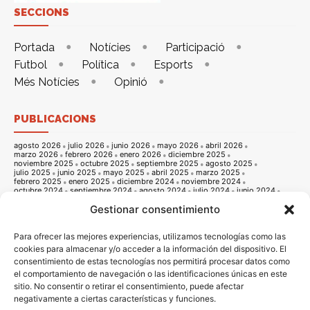
SECCIONS
Portada
Notícies
Participació
Futbol
Política
Esports
Més Notícies
Opinió
PUBLICACIONS
agosto 2026
julio 2026
junio 2026
mayo 2026
abril 2026
marzo 2026
febrero 2026
enero 2026
diciembre 2025
noviembre 2025
octubre 2025
septiembre 2025
agosto 2025
julio 2025
junio 2025
mayo 2025
abril 2025
marzo 2025
febrero 2025
enero 2025
diciembre 2024
noviembre 2024
octubre 2024
septiembre 2024
agosto 2024
julio 2024
junio 2024
mayo 2024
abril 2024
marzo 2024
febrero 2024
enero 2024
Gestionar consentimiento
diciembre 2023
noviembre 2023
octubre 2023
septiembre 2023
agosto 2023
julio 2023
junio 2023
mayo 2023
abril 2023
marzo 2023
febrero 2023
enero 2023
diciembre 2022
noviembre 2022
octubre 2022
septiembre 2022
agosto 2022
Para ofrecer las mejores experiencias, utilizamos tecnologías como las
julio 2022
junio 2022
mayo 2022
abril 2022
marzo 2022
cookies para almacenar y/o acceder a la información del dispositivo. El
febrero 2022
enero 2022
diciembre 2021
noviembre 2021
consentimiento de estas tecnologías nos permitirá procesar datos como
octubre 2021
septiembre 2021
agosto 2021
julio 2021
junio 2021
mayo 2021
abril 2021
marzo 2021
febrero 2021
enero 2021
el comportamiento de navegación o las identificaciones únicas en este
diciembre 2020
noviembre 2020
octubre 2020
septiembre 2020
sitio. No consentir o retirar el consentimiento, puede afectar
agosto 2020
julio 2020
junio 2020
mayo 2020
abril 2020
marzo 2020
febrero 2020
enero 2020
diciembre 2019
noviembre 2019
negativamente a ciertas características y funciones.
octubre 2019
septiembre 2019
agosto 2019
julio 2019
junio 2019