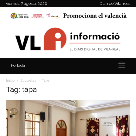
viernes, 7 agosto, 2026
Diari de Vila-real
Portada
Inicio
Etiquetas
Tapa
Tag: tapa