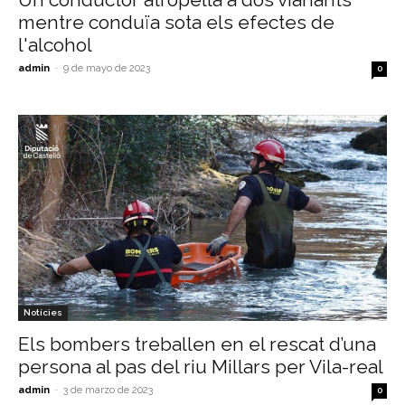
mentre conduïa sota els efectes de
l'alcohol
admin
-
9 de mayo de 2023
0
Notícies
Els bombers treballen en el rescat d’una
persona al pas del riu Millars per Vila-real
admin
-
3 de marzo de 2023
0