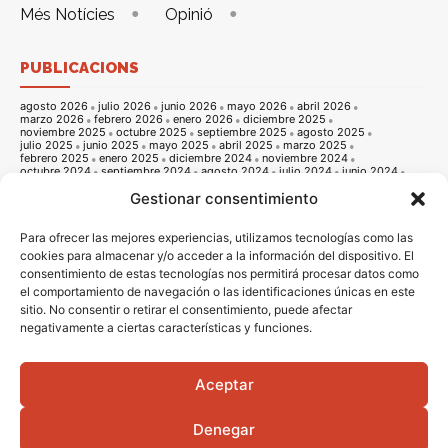
Més Notícies
Opinió
PUBLICACIONS
agosto 2026
julio 2026
junio 2026
mayo 2026
abril 2026
marzo 2026
febrero 2026
enero 2026
diciembre 2025
noviembre 2025
octubre 2025
septiembre 2025
agosto 2025
julio 2025
junio 2025
mayo 2025
abril 2025
marzo 2025
febrero 2025
enero 2025
diciembre 2024
noviembre 2024
octubre 2024
septiembre 2024
agosto 2024
julio 2024
junio 2024
mayo 2024
abril 2024
marzo 2024
febrero 2024
enero 2024
Gestionar consentimiento
diciembre 2023
noviembre 2023
octubre 2023
septiembre 2023
agosto 2023
julio 2023
junio 2023
mayo 2023
abril 2023
marzo 2023
febrero 2023
enero 2023
diciembre 2022
noviembre 2022
octubre 2022
septiembre 2022
agosto 2022
Para ofrecer las mejores experiencias, utilizamos tecnologías como las
julio 2022
junio 2022
mayo 2022
abril 2022
marzo 2022
cookies para almacenar y/o acceder a la información del dispositivo. El
febrero 2022
enero 2022
diciembre 2021
noviembre 2021
consentimiento de estas tecnologías nos permitirá procesar datos como
octubre 2021
septiembre 2021
agosto 2021
julio 2021
junio 2021
mayo 2021
abril 2021
marzo 2021
febrero 2021
enero 2021
el comportamiento de navegación o las identificaciones únicas en este
diciembre 2020
noviembre 2020
octubre 2020
septiembre 2020
sitio. No consentir o retirar el consentimiento, puede afectar
agosto 2020
julio 2020
junio 2020
mayo 2020
abril 2020
marzo 2020
febrero 2020
enero 2020
diciembre 2019
noviembre 2019
negativamente a ciertas características y funciones.
octubre 2019
septiembre 2019
agosto 2019
julio 2019
junio 2019
mayo 2019
abril 2019
marzo 2019
febrero 2019
enero 2019
diciembre 2018
noviembre 2018
octubre 2018
septiembre 2018
agosto 2018
julio 2018
junio 2018
mayo 2018
abril 2018
marzo 2018
Aceptar
febrero 2018
enero 2018
diciembre 2017
noviembre 2017
octubre 2017
septiembre 2017
agosto 2017
julio 2017
junio 2017
mayo 2017
abril 2017
marzo 2017
febrero 2017
enero 2017
diciembre 2016
Denegar
noviembre 2016
octubre 2016
septiembre 2016
agosto 2016
julio 2016
junio 2016
mayo 2016
abril 2016