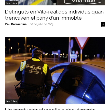
Notícies
Detinguts en Vila-real dos individus quan
trencaven el pany d’un immoble
Pau Barrachina
-
10 de julio de 2023
0
Notícies
Un conductor atropella a dos vianants