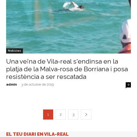
Notícies
Una veïna de Vila-real s'endinsa en la
platja de la Malva-rosa de Borriana i posa
resistència a ser rescatada
admin
-
3 de octubre de 2019
0
1
2
3
EL TEU DIARI EN VILA-REAL