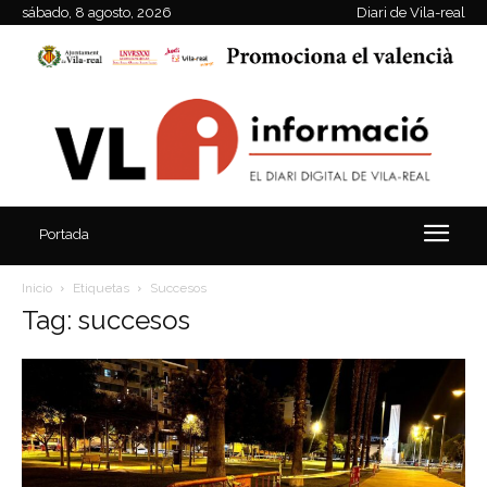
sábado, 8 agosto, 2026
Diari de Vila-real
Portada
Inicio
Etiquetas
Succesos
Tag: succesos