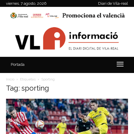
viernes, 7 agosto, 2026
Diari de Vila-real
Portada
Inicio
Etiquetas
Sporting
Tag: sporting