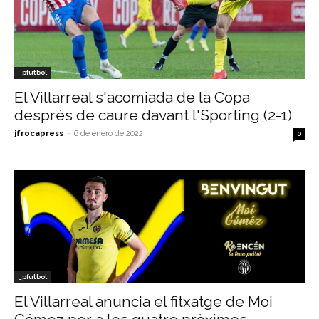
_pfutbol
El Villarreal s'acomiada de la Copa
després de caure davant l'Sporting (2-1)
jfrocapress
-
6 de enero de 2022
0
_pfutbol
El Villarreal anuncia el fitxatge de Moi