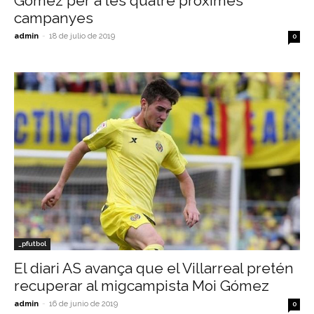
Gómez per a les quatre pròximes
campanyes
admin
-
18 de julio de 2019
0
_pfutbol
El diari AS avança que el Villarreal pretén
recuperar al migcampista Moi Gómez
admin
-
16 de junio de 2019
0