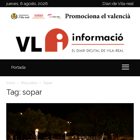
jueves, 6 agosto, 2026
Diari de Vila-real
Portada
Inicio
Etiquetas
Sopar
Tag: sopar