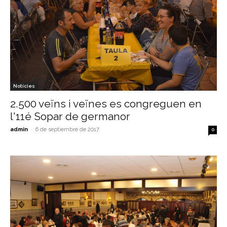
Notícies
2.500 veïns i veïnes es congreguen en
l'11é Sopar de germanor
admin
-
6 de septiembre de 2017
0