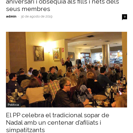
aniversari i obsequia als fills i néts dels
seus membres
admin
-
30 de agosto de 2019
0
Política
El PP celebra el tradicional sopar de
Nadal amb un centenar d’afiliats i
simpatitzants