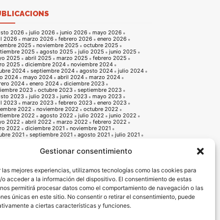
UBLICACIONS
sto 2026
julio 2026
junio 2026
mayo 2026
il 2026
marzo 2026
febrero 2026
enero 2026
iembre 2025
noviembre 2025
octubre 2025
tiembre 2025
agosto 2025
julio 2025
junio 2025
yo 2025
abril 2025
marzo 2025
febrero 2025
ro 2025
diciembre 2024
noviembre 2024
ubre 2024
septiembre 2024
agosto 2024
julio 2024
io 2024
mayo 2024
abril 2024
marzo 2024
rero 2024
enero 2024
diciembre 2023
iembre 2023
octubre 2023
septiembre 2023
sto 2023
julio 2023
junio 2023
mayo 2023
il 2023
marzo 2023
febrero 2023
enero 2023
iembre 2022
noviembre 2022
octubre 2022
tiembre 2022
agosto 2022
julio 2022
junio 2022
yo 2022
abril 2022
marzo 2022
febrero 2022
ro 2022
diciembre 2021
noviembre 2021
ubre 2021
septiembre 2021
agosto 2021
julio 2021
io 2021
mayo 2021
abril 2021
marzo 2021
rero 2021
enero 2021
diciembre 2020
Gestionar consentimiento
iembre 2020
octubre 2020
septiembre 2020
sto 2020
julio 2020
junio 2020
mayo 2020
il 2020
marzo 2020
febrero 2020
enero 2020
 las mejores experiencias, utilizamos tecnologías como las cookies para
iembre 2019
noviembre 2019
octubre 2019
o acceder a la información del dispositivo. El consentimiento de estas
tiembre 2019
agosto 2019
julio 2019
junio 2019
o 2019
abril 2019
marzo 2019
febrero 2019
 nos permitirá procesar datos como el comportamiento de navegación o las
ro 2019
diciembre 2018
noviembre 2018
ones únicas en este sitio. No consentir o retirar el consentimiento, puede
ubre 2018
septiembre 2018
agosto 2018
julio 2018
io 2018
mayo 2018
abril 2018
marzo 2018
tivamente a ciertas características y funciones.
rero 2018
enero 2018
diciembre 2017
noviembre 2017
ubre 2017
septiembre 2017
agosto 2017
julio 2017