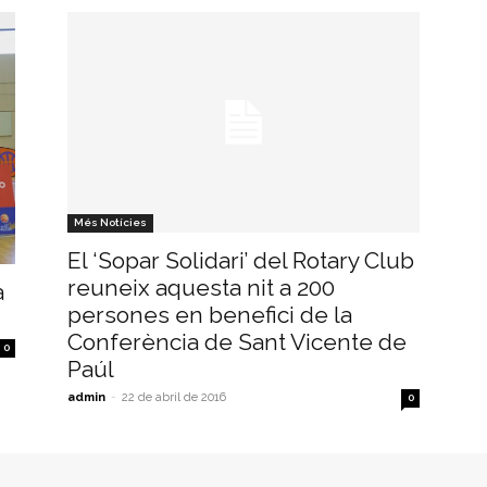
Més Notícies
El ‘Sopar Solidari’ del Rotary Club
reuneix aquesta nit a 200
a
persones en benefici de la
Conferència de Sant Vicente de
0
Paúl
admin
-
22 de abril de 2016
0