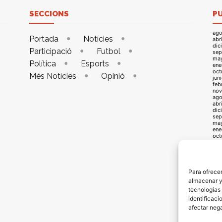
SECCIONS
P
ago
Portada
Notícies
abr
dic
Participació
Futbol
sep
ma
Política
Esports
ene
oct
Més Notícies
Opinió
jun
feb
nov
ago
abr
dic
sep
ma
ene
oct
jun
feb
nov
ago
abr
Para ofrecer
dic
almacenar y/
sep
may
tecnologías
ene
identificaci
oct
jun
afectar nega
feb
oct