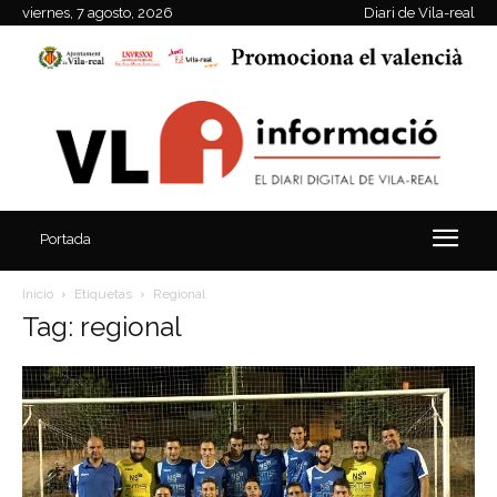
viernes, 7 agosto, 2026
Diari de Vila-real
Portada
Inicio
Etiquetas
Regional
Tag: regional