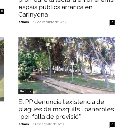
espais públics arranca en
0
Carinyena
admin
-
17 de octubre de 2017
0
Política
El PP denuncia l’existència de
plagues de mosquits i paneroles
“per falta de previsió”
admin
-
11 de agosto de 2017
0