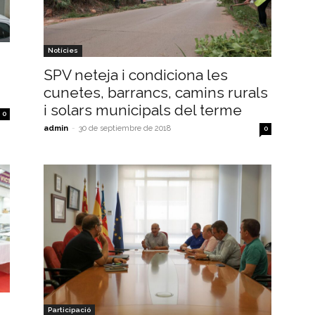
Notícies
SPV neteja i condiciona les
cunetes, barrancs, camins rurals
i solars municipals del terme
0
admin
-
30 de septiembre de 2018
0
Participació