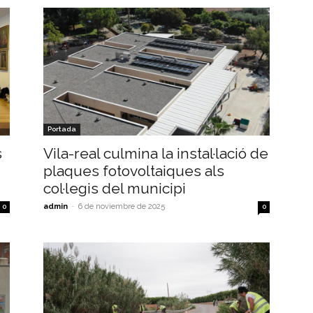
Portada
s
Vila-real culmina la instal·lació de
plaques fotovoltaiques als
col·legis del municipi
admin
-
6 de noviembre de 2025
0
0