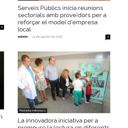
Serveis Públics inicia reunions
sectorials amb proveïdors per a
reforçar el model d'empresa
0
local
admin
-
14 de agosto de 2018
0
Portada noticias 1
i
La innovadora iniciativa per a
promoure la lectura en diferents