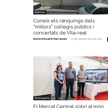
Notícies
Coneix els rànquings dels
"millors" col·legis públics i
concertats de Vila-real
Aicha Khoukhi Herrando
-
24 de septiembre de 2021
Participació
El Mercat Central s’obri al món