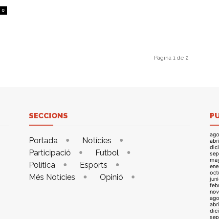
0
Página 1 de 2
SECCIONS
P
ago
Portada
Notícies
abr
dic
Participació
Futbol
sep
ma
Política
Esports
ene
oct
Més Notícies
Opinió
jun
feb
nov
ago
abr
dic
sep