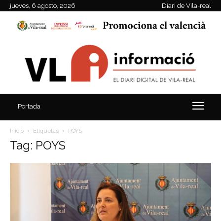
jueves, 6 agosto, 2026
Diari de Vila-real
Portada
Inicio
Etiquetas
POYS
Tag: POYS