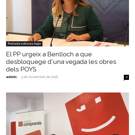
Portada noticies bajo
El PP urgeix a Benlloch a que
desbloquege d'una vegada les obres
dels POYS
admin
-
3 de noviembre de 2016
0