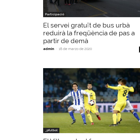
Participació
El servei gratuït de bus urbà
reduirà la freqüència de pas a
partir de demà
admin
-
18 de marzo de 2020
_pfutbol