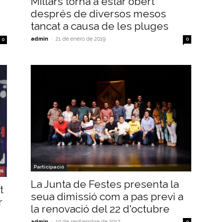
Millars torna a estar obert
després de diversos mesos
tancat a causa de les pluges
admin
-
21 de enero de 2019
0
0
Participació
La Junta de Festes presenta la
t
seua dimissió com a pas previ a
r
la renovació del 22 d'octubre
admin
-
19 de septiembre de 2017
0