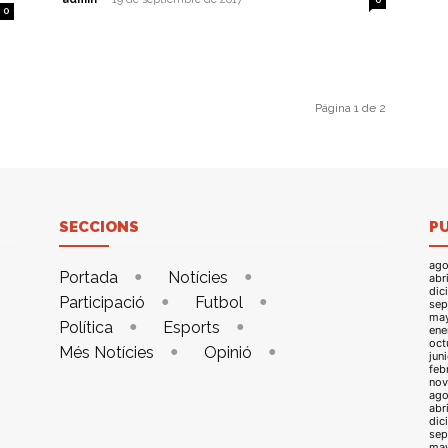
0
Página 1 de 2
SECCIONS
P
ago
Portada
Notícies
abr
dic
Participació
Futbol
sep
ma
Política
Esports
ene
oct
Més Notícies
Opinió
jun
feb
nov
ago
abr
dic
sep
ma