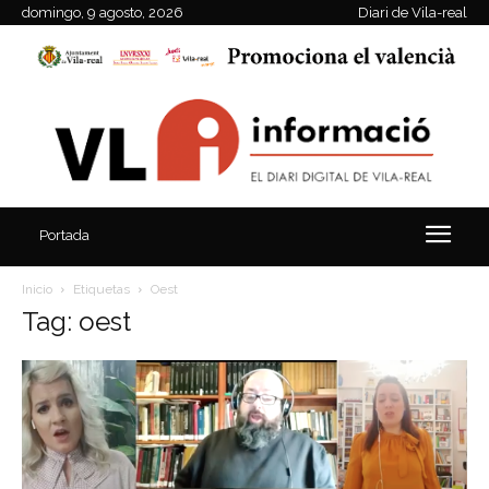
domingo, 9 agosto, 2026
Diari de Vila-real
Portada
Inicio
Etiquetas
Oest
Tag: oest