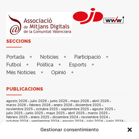
SECCIONS
Portada
Notícies
Participació
Futbol
Política
Esports
Més Notícies
Opinió
PUBLICACIONS
agosto 2026
julio 2026
junio 2026
mayo 2026
abril 2026
marzo 2026
febrero 2026
enero 2026
diciembre 2025
noviembre 2025
octubre 2025
septiembre 2025
agosto 2025
julio 2025
junio 2025
mayo 2025
abril 2025
marzo 2025
febrero 2025
enero 2025
diciembre 2024
noviembre 2024
octubre 2024
septiembre 2024
agosto 2024
julio 2024
junio 2024
mayo 2024
abril 2024
marzo 2024
febrero 2024
enero 2024
Gestionar consentimiento
diciembre 2023
noviembre 2023
octubre 2023
septiembre 2023
agosto 2023
julio 2023
junio 2023
mayo 2023
abril 2023
marzo 2023
febrero 2023
enero 2023
diciembre 2022