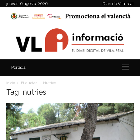
jueves, 6 agosto, 2026
Diari de Vila-real
Portada
Inicio
Etiquetas
Nutries
Tag: nutries