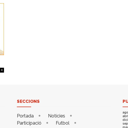
0
SECCIONS
P
ago
Portada
Notícies
abr
dic
Participació
Futbol
sep
ma