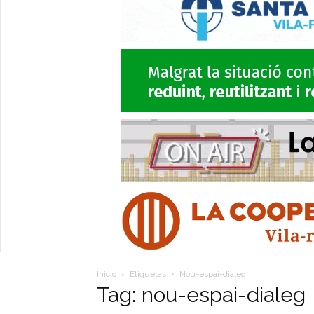
Inicio
Etiquetas
Nou-espai-dialeg
Tag: nou-espai-dialeg