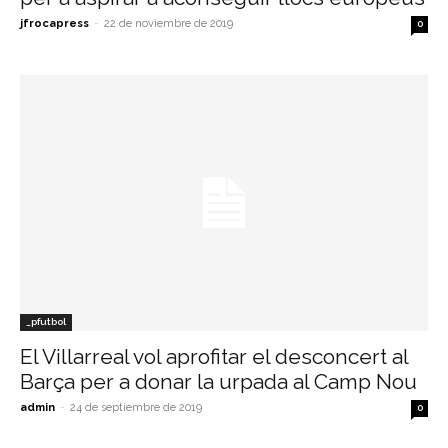
jfrocapress
-
22 de noviembre de 2019
0
_pfutbol
El Villarreal vol aprofitar el desconcert al
Barça per a donar la urpada al Camp Nou
admin
-
24 de septiembre de 2019
0