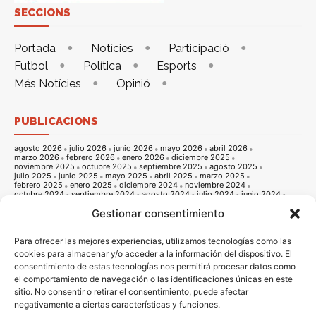
SECCIONS
Portada
Notícies
Participació
Futbol
Política
Esports
Més Notícies
Opinió
PUBLICACIONS
agosto 2026
julio 2026
junio 2026
mayo 2026
abril 2026
marzo 2026
febrero 2026
enero 2026
diciembre 2025
noviembre 2025
octubre 2025
septiembre 2025
agosto 2025
julio 2025
junio 2025
mayo 2025
abril 2025
marzo 2025
febrero 2025
enero 2025
diciembre 2024
noviembre 2024
octubre 2024
septiembre 2024
agosto 2024
julio 2024
junio 2024
mayo 2024
abril 2024
marzo 2024
febrero 2024
enero 2024
Gestionar consentimiento
diciembre 2023
noviembre 2023
octubre 2023
septiembre 2023
agosto 2023
julio 2023
junio 2023
mayo 2023
abril 2023
marzo 2023
febrero 2023
enero 2023
diciembre 2022
noviembre 2022
octubre 2022
septiembre 2022
agosto 2022
Para ofrecer las mejores experiencias, utilizamos tecnologías como las
julio 2022
junio 2022
mayo 2022
abril 2022
marzo 2022
cookies para almacenar y/o acceder a la información del dispositivo. El
febrero 2022
enero 2022
diciembre 2021
noviembre 2021
consentimiento de estas tecnologías nos permitirá procesar datos como
octubre 2021
septiembre 2021
agosto 2021
julio 2021
junio 2021
mayo 2021
abril 2021
marzo 2021
febrero 2021
enero 2021
el comportamiento de navegación o las identificaciones únicas en este
diciembre 2020
noviembre 2020
octubre 2020
septiembre 2020
sitio. No consentir o retirar el consentimiento, puede afectar
agosto 2020
julio 2020
junio 2020
mayo 2020
abril 2020
negativamente a ciertas características y funciones.
marzo 2020
febrero 2020
enero 2020
diciembre 2019
noviembre 2019
octubre 2019
septiembre 2019
agosto 2019
julio 2019
junio 2019