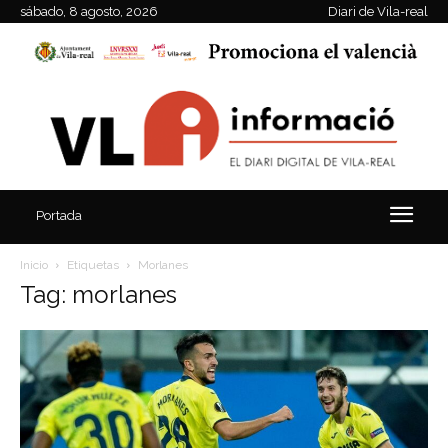
sábado, 8 agosto, 2026
Diari de Vila-real
Portada
Inicio
Etiquetas
Morlanes
Tag: morlanes