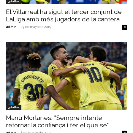
_pfutbol
El Villarreal ha sigut el tercer conjunt de
LaLiga amb més jugadors de la cantera
admin
-
29 de mayo de 2019
0
_pfutbol
Manu Morlanes: "Sempre intente
retornar la confiança i fer el que sé"
admin
-
8 de marzo de 2019
0