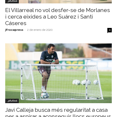
_pfutbol
El Villarreal no vol desfer-se de Morlanes
i cerca eixides a Leo Suárez i Santi
Cáseres
jfrocapress
-
2 de enero de 2020
0
_pfutbol
Javi Calleja busca més regularitat a casa
per a aspirar a aconseguir llocs europeus