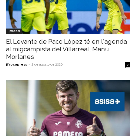
_pfutbol
El Levante de Paco López té en l'agenda
al migcampista del Villarreal, Manu
Morlanes
jfrocapress
-
2 de agosto de 2020
0