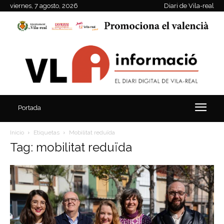
viernes, 7 agosto, 2026
Diari de Vila-real
Portada
Inicio
Etiquetas
Mobilitat reduïda
Tag: mobilitat reduïda