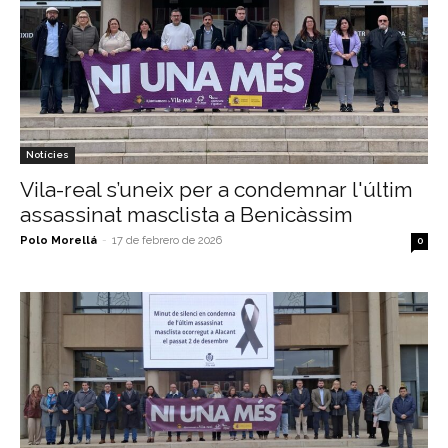
Notícies
Vila-real s’uneix per a condemnar l'últim
assassinat masclista a Benicàssim
Polo Morellá
-
17 de febrero de 2026
0