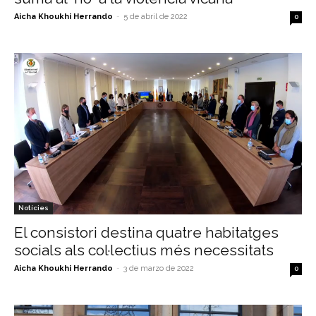
Aicha Khoukhi Herrando
-
5 de abril de 2022
0
Notícies
El consistori destina quatre habitatges
socials als col·lectius més necessitats
Aicha Khoukhi Herrando
-
3 de marzo de 2022
0