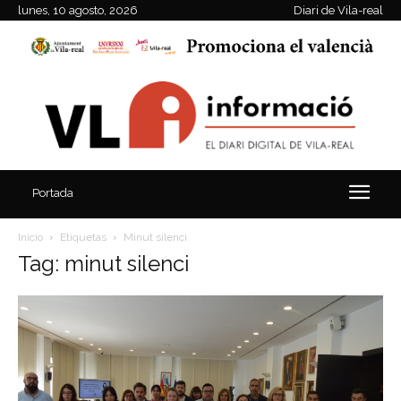
lunes, 10 agosto, 2026
Diari de Vila-real
Portada
Inicio
Etiquetas
Minut silenci
Tag: minut silenci