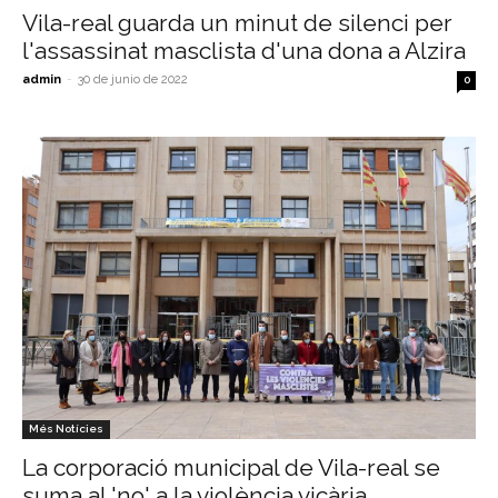
Vila-real guarda un minut de silenci per
l'assassinat masclista d'una dona a Alzira
admin
-
30 de junio de 2022
0
Més Notícies
La corporació municipal de Vila-real se
suma al 'no' a la violència vicària