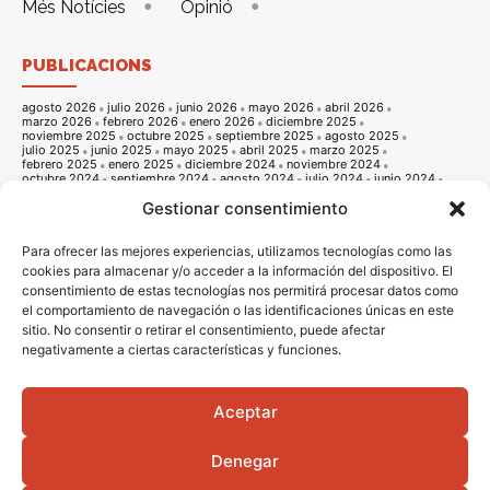
Més Notícies
Opinió
PUBLICACIONS
agosto 2026
julio 2026
junio 2026
mayo 2026
abril 2026
marzo 2026
febrero 2026
enero 2026
diciembre 2025
noviembre 2025
octubre 2025
septiembre 2025
agosto 2025
julio 2025
junio 2025
mayo 2025
abril 2025
marzo 2025
febrero 2025
enero 2025
diciembre 2024
noviembre 2024
octubre 2024
septiembre 2024
agosto 2024
julio 2024
junio 2024
mayo 2024
abril 2024
marzo 2024
febrero 2024
enero 2024
Gestionar consentimiento
diciembre 2023
noviembre 2023
octubre 2023
septiembre 2023
agosto 2023
julio 2023
junio 2023
mayo 2023
abril 2023
marzo 2023
febrero 2023
enero 2023
diciembre 2022
noviembre 2022
octubre 2022
septiembre 2022
agosto 2022
Para ofrecer las mejores experiencias, utilizamos tecnologías como las
julio 2022
junio 2022
mayo 2022
abril 2022
marzo 2022
cookies para almacenar y/o acceder a la información del dispositivo. El
febrero 2022
enero 2022
diciembre 2021
noviembre 2021
consentimiento de estas tecnologías nos permitirá procesar datos como
octubre 2021
septiembre 2021
agosto 2021
julio 2021
junio 2021
mayo 2021
abril 2021
marzo 2021
febrero 2021
enero 2021
el comportamiento de navegación o las identificaciones únicas en este
diciembre 2020
noviembre 2020
octubre 2020
septiembre 2020
sitio. No consentir o retirar el consentimiento, puede afectar
agosto 2020
julio 2020
junio 2020
mayo 2020
abril 2020
negativamente a ciertas características y funciones.
marzo 2020
febrero 2020
enero 2020
diciembre 2019
noviembre 2019
octubre 2019
septiembre 2019
agosto 2019
julio 2019
junio 2019
mayo 2019
abril 2019
marzo 2019
febrero 2019
enero 2019
diciembre 2018
noviembre 2018
octubre 2018
septiembre 2018
agosto 2018
julio 2018
junio 2018
mayo 2018
abril 2018
marzo 2018
Aceptar
febrero 2018
enero 2018
diciembre 2017
noviembre 2017
octubre 2017
septiembre 2017
agosto 2017
julio 2017
junio 2017
mayo 2017
abril 2017
marzo 2017
febrero 2017
enero 2017
diciembre 2016
Denegar
noviembre 2016
octubre 2016
septiembre 2016
agosto 2016
julio 2016
junio 2016
mayo 2016
abril 2016