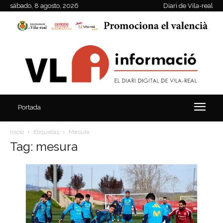
sábado, 8 agosto, 2026
Diari de Vila-real
Portada
Inicio
Etiquetas
Mesura
Tag: mesura