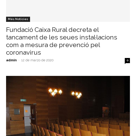
Més Notícies
Fundació​ Caixa​ Rural decreta el
tancament de les seues instal·lacions
com a mesura de prevenció pel​
coronavirus
admin
-
12 de marzo de 2020
0