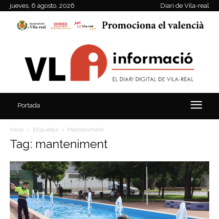
jueves, 6 agosto, 2026
Diari de Vila-real
Portada
Inicio
Etiquetas
Manteniment
Tag: manteniment