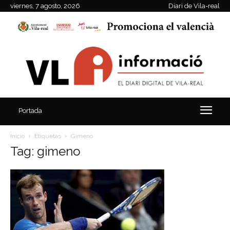
viernes, 7 agosto, 2026
Diari de Vila-real
Portada
Inicio
Etiquetas
Gimeno
Tag: gimeno