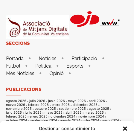
SECCIONS
Portada
Notícies
Participació
Futbol
Política
Esports
Més Notícies
Opinió
PUBLICACIONS
agosto 2026
julio 2026
junio 2026
mayo 2026
abril 2026
marzo 2026
febrero 2026
enero 2026
diciembre 2025
noviembre 2025
octubre 2025
septiembre 2025
agosto 2025
julio 2025
junio 2025
mayo 2025
abril 2025
marzo 2025
febrero 2025
enero 2025
diciembre 2024
noviembre 2024
octubre 2024
septiembre 2024
agosto 2024
julio 2024
junio 2024
mayo 2024
abril 2024
marzo 2024
febrero 2024
enero 2024
Gestionar consentimiento
diciembre 2023
noviembre 2023
octubre 2023
septiembre 2023
agosto 2023
julio 2023
junio 2023
mayo 2023
abril 2023